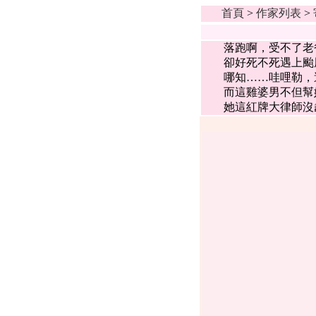
首頁
>
作家列表
>
落跑啊，受不了老爸
卻好死不死遇上颱風
哪知……哇哩勒，這
而這雞婆男不但幫她
她這紅牌大律師沒豢