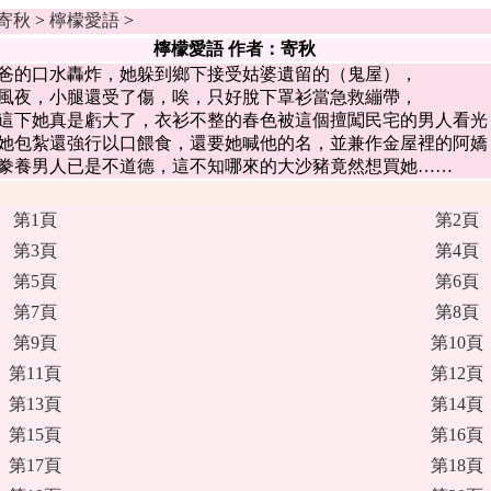
寄秋
>
檸檬愛語
>
檸檬愛語 作者：寄秋
的口水轟炸，她躲到鄉下接受姑婆遺留的（鬼屋），
夜，小腿還受了傷，唉，只好脫下罩衫當急救繃帶，
下她真是虧大了，衣衫不整的春色被這個擅闖民宅的男人看
包紮還強行以口餵食，還要她喊他的名，並兼作金屋裡的阿
養男人已是不道德，這不知哪來的大沙豬竟然想買她……
第1頁
第2頁
第3頁
第4頁
第5頁
第6頁
第7頁
第8頁
第9頁
第10頁
第11頁
第12頁
第13頁
第14頁
第15頁
第16頁
第17頁
第18頁