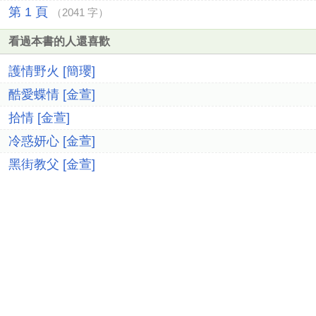
第 1 頁
（2041 字）
看過本書的人還喜歡
護情野火 [簡瓔]
酷愛蝶情 [金萱]
拾情 [金萱]
冷惑妍心 [金萱]
黑街教父 [金萱]