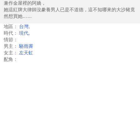
兼作金屋裡的阿嬌，
她這紅牌大律師沒豢養男人已是不道德，這不知哪來的大沙豬竟
然想買她……
地區：
台灣,
時代：
現代,
情節：
男主：
駱雨霽
女主：
左天虹
配角：