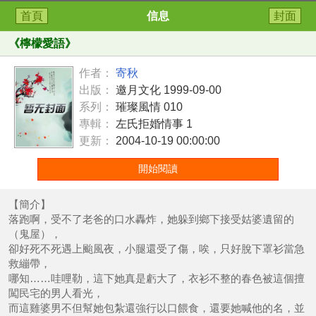
首頁
信息
封面
《
檸檬愛語
》
作者：
寄秋
出版：
邀月文化 1999-09-00
系列：
璀璨風情 010
專輯：
左氏拒婚情事 1
更新：
2004-10-19 00:00:00
開始閱讀
【簡介】
落跑啊，受不了老爸的口水轟炸，她躲到鄉下接受姑婆遺留的
（鬼屋），
卻好死不死遇上颱風夜，小腿還受了傷，唉，只好脫下罩衫當急
救繃帶，
哪知……哇哩勒，這下她真是虧大了，衣衫不整的春色被這個擅
闖民宅的男人看光，
而這雞婆男不但幫她包紮還強行以口餵食，還要她喊他的名，並