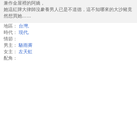
兼作金屋裡的阿嬌，
她這紅牌大律師沒豢養男人已是不道德，這不知哪來的大沙豬竟
然想買她……
地區：
台灣,
時代：
現代,
情節：
男主：
駱雨霽
女主：
左天虹
配角：