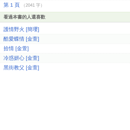
第 1 頁
（2041 字）
看過本書的人還喜歡
護情野火 [簡瓔]
酷愛蝶情 [金萱]
拾情 [金萱]
冷惑妍心 [金萱]
黑街教父 [金萱]