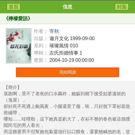
首頁
信息
封面
《
檸檬愛語
》
作者：
寄秋
出版：
邀月文化 1999-09-00
系列：
璀璨風情 010
專輯：
左氏拒婚情事 1
更新：
2004-10-19 00:00:00
開始閱讀
【簡介】
落跑啊，受不了老爸的口水轟炸，她躲到鄉下接受姑婆遺留的
（鬼屋），
卻好死不死遇上颱風夜，小腿還受了傷，唉，只好脫下罩衫當急
救繃帶，
哪知……哇哩勒，這下她真是虧大了，衣衫不整的春色被這個擅
闖民宅的男人看光，
而這雞婆男不但幫她包紮還強行以口餵食，還要她喊他的名，並