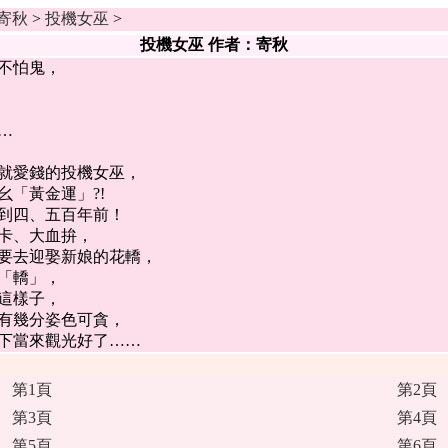
寄秋
>
投機女巫
>
投機女巫 作者：寄秋
不怕鬼，
，
，
……
就愛錢的投機女巫，
「黃金運」?!
到四、五百年前！
卡、大血拚，
要去迎娶新娘的花轎，
「轎」，
這樣子，
有幾分姿色可貪，
下當來觀光好了……
第1頁
第2頁
第3頁
第4頁
第5頁
第6頁