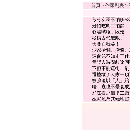
首頁
>
作家列表
>
芎芎女巫不怕妖來
最怕吃虧二怕窮
心黑嘴壞手段殘
縱橫古代無敵手
天要亡我矣！
沙家搶錢、撈錢、
這會兒不知走了什⼳
竟誤入時間歧途回
不但不能逛街、刷
還撞壞了人家一頂
被強迫以「人」賠
呿，衰也不是衰成
好在看那個堡主頗
她就勉為其難地留