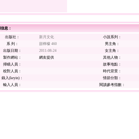
關信息：
出版社：
新月文化
小說系列：
系 列：
甜檸檬 460
男主角：
出版日期：
2011-08-24
女主角：
製作網站：
網友提供
其他人物：
掃瞄人員：
故事地點：
校對人員：
時代背景：
錄入(keyin)：
情節分類：
輸入人員：
閱讀參考指數：