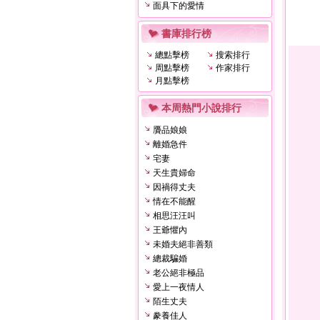
面具下的愛情
書庫排行榜
總點擊榜
搜索排行
周點擊榜
作家排行
月點擊榜
本周熱門小說排行
贗品娘娘
離婚急件
宅妻
天生貴婦命
因禍得丈夫
情在不能醒
相思汪汪叫
王爺懼內
未婚夫絕非善類
總裁騙婚
老公絕非極品
愛上一夜情人
陌生丈夫
豢養佳人