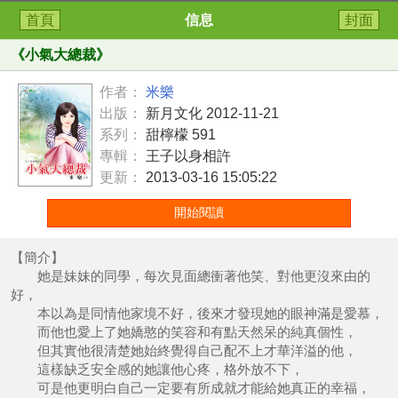
首頁
信息
封面
《
小氣大總裁
》
作者：
米樂
出版：
新月文化 2012-11-21
系列：
甜檸檬 591
專輯：
王子以身相許
更新：
2013-03-16 15:05:22
開始閱讀
【簡介】
她是妹妹的同學，每次見面總衝著他笑、對他更沒來由的
好，
本以為是同情他家境不好，後來才發現她的眼神滿是愛慕，
而他也愛上了她嬌憨的笑容和有點天然呆的純真個性，
但其實他很清楚她始終覺得自己配不上才華洋溢的他，
這樣缺乏安全感的她讓他心疼，格外放不下，
可是他更明白自己一定要有所成就才能給她真正的幸福，