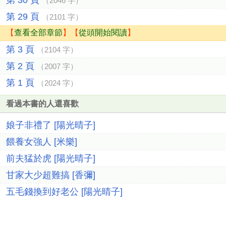
第 30 頁
（2046 字）
第 29 頁
（2101 字）
【
查看全部章節
】【
從頭開始閱讀
】
第 3 頁
（2104 字）
第 2 頁
（2007 字）
第 1 頁
（2024 字）
看過本書的人還喜歡
娘子非禮了 [陽光晴子]
餵養女強人 [米樂]
前夫猛於虎 [陽光晴子]
甘家大少超難搞 [香彌]
五毛錢換到好老公 [陽光晴子]