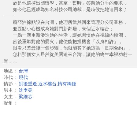
於是他選擇出國留學，甚至「暫時」答應她分手的要求，
如今他已經成為知名科技公司總裁，是時候把她追回來了
——
將亞洲據點設在台灣，他理所當然回來管理分公司業務，
並耍點小心機成為她對門新鄰居，來個近水樓台；
一點一滴重新滲進她的生活，讓她習慣他在視線內轉溜，
然後重燃對他的愛火，他便能把握機會「以身相許」，
眼看只差最後一個步驟，他就能簽下她這張「長期合約」，
怎料那個女人居然從美國追來台灣，讓他的終生幸福功虧一
簣……
地區：
台灣
時代：
現代
情節：
別後重逢,近水樓台,情有獨鍾
男主：
沈季堯
女主：
梁維芯
配角：