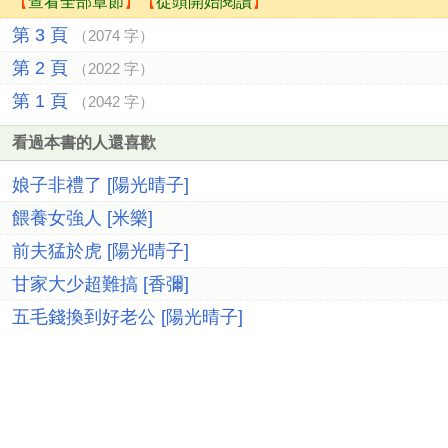
【
查看全部章節
】【
從頭開始閱讀
】
第 3 頁
（2074 字）
第 2 頁
（2022 字）
第 1 頁
（2042 字）
看過本書的人還喜歡
娘子非禮了 [陽光晴子]
餵養女強人 [米樂]
前夫猛於虎 [陽光晴子]
甘家大少超難搞 [香彌]
五毛錢換到好老公 [陽光晴子]