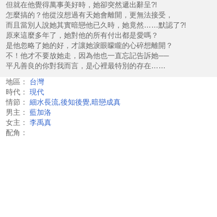
但就在他覺得萬事美好時，她卻突然遞出辭呈?!
怎麼搞的？他從沒想過有天她會離開，更無法接受，
而且當別人說她其實暗戀他已久時，她竟然……默認了?!
原來這麼多年了，她對他的所有付出都是愛嗎？
是他忽略了她的好，才讓她淚眼矇矓的心碎想離開？
不！他才不要放她走，因為他也一直忘記告訴她──
平凡善良的你對我而言，是心裡最特別的存在……
地區：
台灣
時代：
現代
情節：
細水長流,後知後覺,暗戀成真
男主：
藍加洛
女主：
李禹真
配角：