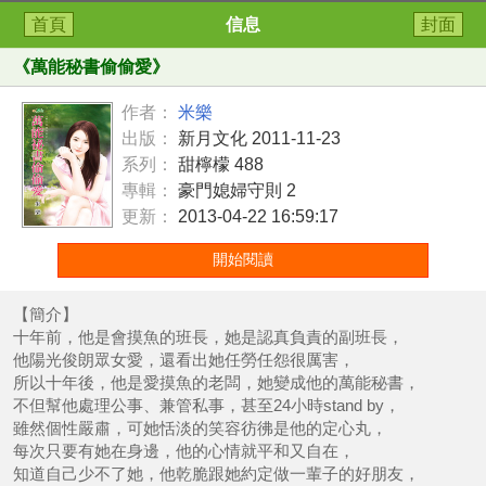
首頁
信息
封面
《
萬能秘書偷偷愛
》
作者：
米樂
出版：
新月文化 2011-11-23
系列：
甜檸檬 488
專輯：
豪門媳婦守則 2
更新：
2013-04-22 16:59:17
開始閱讀
【簡介】
十年前，他是會摸魚的班長，她是認真負責的副班長，
他陽光俊朗眾女愛，還看出她任勞任怨很厲害，
所以十年後，他是愛摸魚的老闆，她變成他的萬能秘書，
不但幫他處理公事、兼管私事，甚至24小時stand by，
雖然個性嚴肅，可她恬淡的笑容彷彿是他的定心丸，
每次只要有她在身邊，他的心情就平和又自在，
知道自己少不了她，他乾脆跟她約定做一輩子的好朋友，