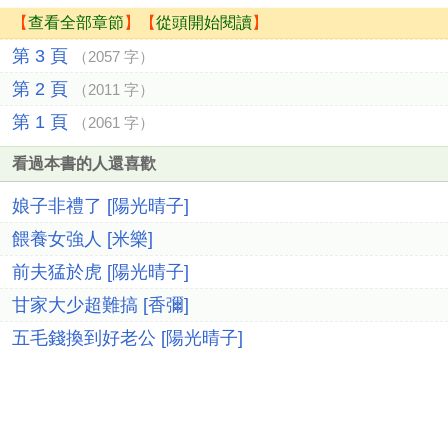
【
查看全部章節
】【
從頭開始閱讀
】
第 3 頁
（2057 字）
第 2 頁
（2011 字）
第 1 頁
（2061 字）
看過本書的人還喜歡
娘子非禮了 [陽光晴子]
餵養女強人 [米樂]
前夫猛於虎 [陽光晴子]
甘家大少超難搞 [香彌]
五毛錢換到好老公 [陽光晴子]