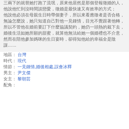
三兩下的就替她打跑了流氓，原來他居然是那個登報徵婚的人，
他說他忙到沒時間談戀愛，徵婚是最快速又有效率的方式；
他說他必須在母親生日時帶個妻子，所以來看應徵者是否合格，
無論怎麼說，她只知道自己對他一見鍾情，目光不覺跟著他轉，
所以不管他在婚前要訂下什麼協議契約，她仍一頭熱的栽下去，
婚後生活如她所願的甜蜜，就算他無法給她一個婚禮也不介意，
然而在陪他參加媽咪的生日宴時，卻得知他給的幸福全是陰
謀……
地區：
台灣
時代：
現代
情節：
一見鍾情,婚後相處,誤會冰釋
男主：
尹文傑
女主：
黎朝芸
配角：