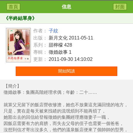
首頁
信息
封面
《
半終結單身
》
作者：
子紋
出版：
新月文化 2011-05-11
系列：
甜檸檬 428
專輯：
徵婚啟事 1
更新：
2011-09-30 14:10:02
開始閱讀
【簡介】
徵婚啟事：集團高階經理求偶；年齡：二十……
就算父兄留下的飯店營收慘澹，她也不放棄這充滿回憶的地方，
只是，實在是每天被來找碴的流氓煩到不能再煩了，
她豁出去的回信給登報徵婚的集團經理應徵妻子一職，
因飯店需要有力的肩膀，而失去父母的侄子也需要一個爸爸，
沒想到信才寄出沒多久，他們的溫泉飯店便來了個帥帥的型男，