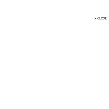
X CLOSE