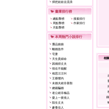
掃把娃娃去流浪
書庫排行榜
總點擊榜
搜索排行
周點擊榜
作家排行
月點擊榜
本周熱門小說排行
贗品娘娘
離婚急件
宅妻
相
天生貴婦命
因禍得丈夫
情在不能醒
相思汪汪叫
王爺懼內
未婚夫絕非善類
總裁騙婚
老公絕非極品
錄
愛上一夜情人
陌生丈夫
豢養佳人