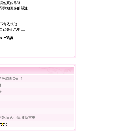
讓他真的靠近
得到她更多的關注
不肯依賴他
自己是他老婆……
線上閱讀
意外調查公司 4
峰
安
結婚,日久生情,波折重重