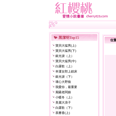
黑潔明Top15
位
寶貝大猛男(上)
寶貝大猛男(下)
銀光淚（上）
寶貝大猛男(中)
白露歌（上）
幸運女郎上錯床
銀光淚（下）
壞心大野狼
我愛你，最重要
風騷老闆娘
小暖冬（上）
美麗大浪子
白露歌（下）
荼蘼香(上)