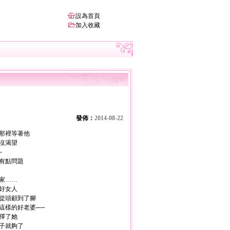
設為首頁
加入收藏
發佈：
2014-08-22
那裡等著他
沒渴望
─
有點問題
家……
好女人
從頭顧到了腳
樣的好老婆──
擇了她
子就夠了