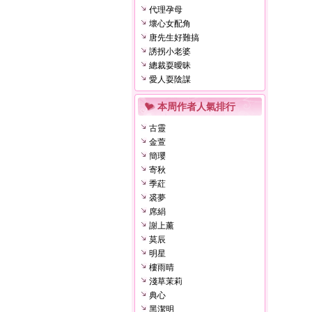
代理孕母
壞心女配角
唐先生好難搞
誘拐小老婆
總裁耍曖昧
愛人耍陰謀
本周作者人氣排行
古靈
金萱
簡瓔
寄秋
季葒
裘夢
席絹
謝上薰
莫辰
明星
樓雨晴
淺草茉莉
典心
黑潔明