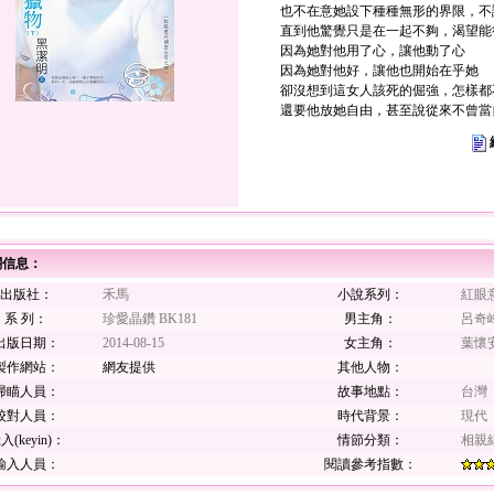
也不在意她設下種種無形的界限，不
直到他驚覺只是在一起不夠，渴望能
因為她對他用了心，讓他動了心
因為她對他好，讓他也開始在乎她
卻沒想到這女人該死的倔強，怎樣都
還要他放她自由，甚至說從來不曾當
關信息：
出版社：
禾馬
小說系列：
紅眼
系 列：
珍愛晶鑽 BK181
男主角：
呂奇
出版日期：
2014-08-15
女主角：
葉懷
製作網站：
網友提供
其他人物：
掃瞄人員：
故事地點：
台灣
校對人員：
時代背景：
現代
入(keyin)：
情節分類：
相親
輸入人員：
閱讀參考指數：