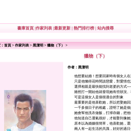
書庫首頁
|
作家列表
|
最新更新
|
熱門排行榜
|
站內搜尋
置：
首頁
>
作家列表
>
黑潔明
>
獵物（下）
>
獵物（下）
作者：
黑潔明
他想要結婚！想要回家時有個女人在
只是他懶得花時間談戀愛，對愛情也
選擇相親是最快能找到老婆的方式─
雖然打一開始他就發現她有些狀況、
可是這個女人是個很適合的對象
最重要的是他喜歡她，所以把娶她回
一千多個日子的相處，證明了她是個
她會幫他洗衣做飯，打掃存錢，把他
他知道自己運氣很好，才能娶到像她這
原本以為婚姻很簡單，他喜歡她，選
兩人有一起生活的共識，好好的過日