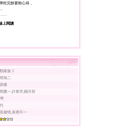
學吃完餅要附心得，
，
……
線上閱讀
類家族 3
間旭二
弄曙
間鷹一,許青芳,關月荷
灣
代
見鍾情,表裡不一