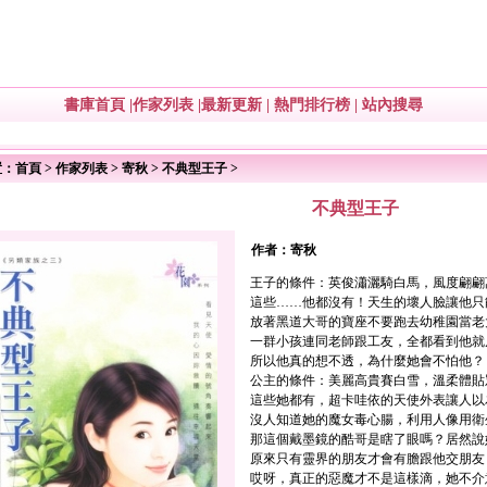
書庫首頁
|
作家列表
|
最新更新
|
熱門排行榜
|
站內搜尋
置：
首頁
>
作家列表
>
寄秋
>
不典型王子
>
不典型王子
作者：
寄秋
王子的條件：英俊瀟灑騎白馬，風度翩翩
這些……他都沒有！天生的壞人臉讓他只
放著黑道大哥的寶座不要跑去幼稚園當老
一群小孩連同老師跟工友，全都看到他就
所以他真的想不透，為什麼她會不怕他？
公主的條件：美麗高貴賽白雪，溫柔體貼
這些她都有，超卡哇依的天使外表讓人以
沒人知道她的魔女毒心腸，利用人像用衛
那這個戴墨鏡的酷哥是瞎了眼嗎？居然說
原來只有靈界的朋友才會有膽跟他交朋友
哎呀，真正的惡魔才不是這樣滴，她不介