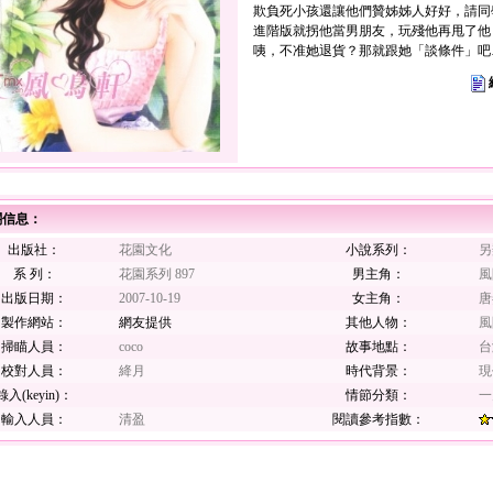
欺負死小孩還讓他們贊姊姊人好好，請同
進階版就拐他當男朋友，玩殘他再甩了他
咦，不准她退貨？那就跟她「談條件」吧
關信息：
出版社：
花園文化
小說系列：
另
系 列：
花園系列 897
男主角：
風
出版日期：
2007-10-19
女主角：
唐
製作網站：
網友提供
其他人物：
風
掃瞄人員：
coco
故事地點：
台
校對人員：
絳月
時代背景：
現
錄入(keyin)：
情節分類：
一
輸入人員：
清盈
閱讀參考指數：