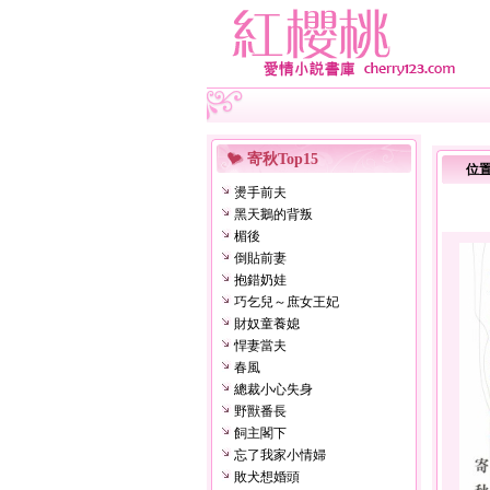
寄秋Top15
位
燙手前夫
黑天鵝的背叛
楣後
倒貼前妻
抱錯奶娃
巧乞兒～庶女王妃
財奴童養媳
悍妻當夫
春風
總裁小心失身
野獸番長
飼主閣下
忘了我家小情婦
敗犬想婚頭