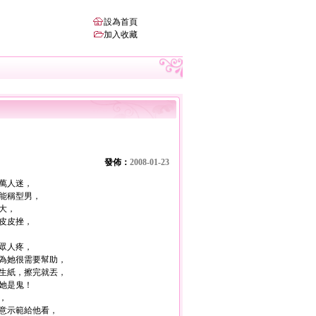
設為首頁
加入收藏
發佈：
2008-01-23
萬人迷，
能稱型男，
大，
皮皮挫，
眾人疼，
為她很需要幫助，
生紙，擦完就丟，
她是鬼！
，
意示範給他看，