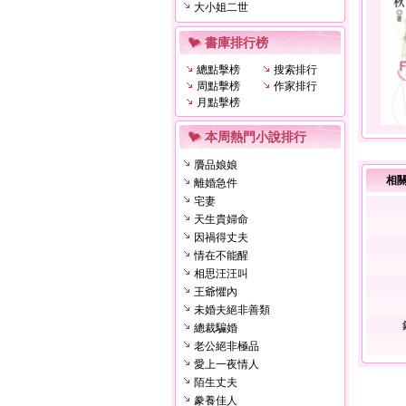
大小姐二世
書庫排行榜
總點擊榜
搜索排行
周點擊榜
作家排行
月點擊榜
本周熱門小說排行
贗品娘娘
相
離婚急件
宅妻
天生貴婦命
因禍得丈夫
情在不能醒
相思汪汪叫
王爺懼內
未婚夫絕非善類
總裁騙婚
老公絕非極品
愛上一夜情人
陌生丈夫
豢養佳人