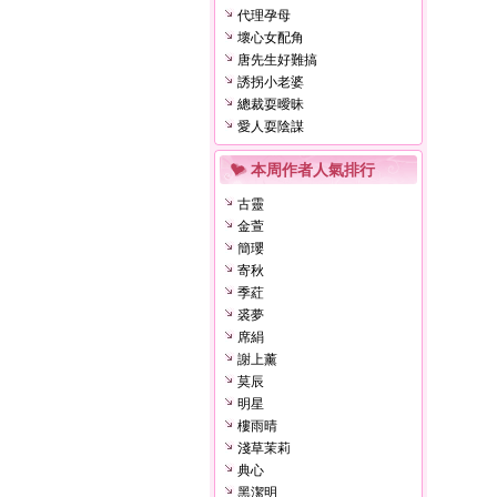
代理孕母
壞心女配角
唐先生好難搞
誘拐小老婆
總裁耍曖昧
愛人耍陰謀
本周作者人氣排行
古靈
金萱
簡瓔
寄秋
季葒
裘夢
席絹
謝上薰
莫辰
明星
樓雨晴
淺草茉莉
典心
黑潔明