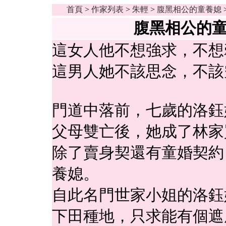
首頁
>
作家列表
>
朱輕
>
腹黑相公的童養媳
腹黑相公的童
這女人他不想強求，不想
這男人她不該思念，不該
門道中落前，七歲的洛鈺
父母雙亡後，她成了林家
除了賣身契還有童婚契約
養媳。
自此名門世家小姐的洛鈺
下田種地，只求能有個遮