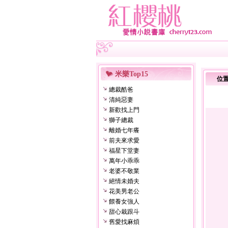
米樂Top15
位
總裁酷爸
清純惡妻
新歡找上門
獅子總裁
離婚七年癢
前夫來求愛
福星下堂妻
萬年小乖乖
老婆不敬業
絕情未婚夫
花美男老公
餵養女強人
甜心栽跟斗
舊愛找麻煩