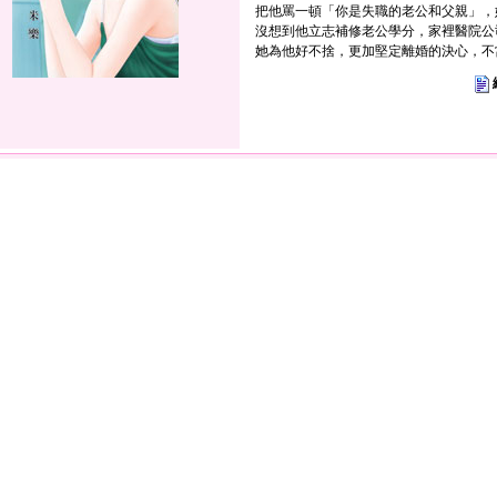
把他罵一頓「你是失職的老公和父親」，
沒想到他立志補修老公學分，家裡醫院公
她為他好不捨，更加堅定離婚的決心，不