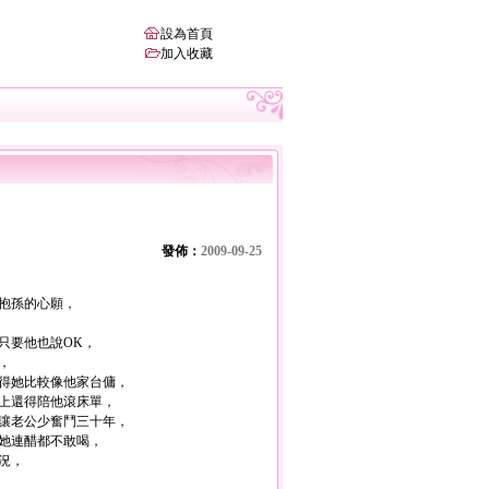
設為首頁
加入收藏
發佈：
2009-09-25
抱孫的心願，
只要他也說OK，
，
得她比較像他家台傭，
上還得陪他滾床單，
讓老公少奮鬥三十年，
她連醋都不敢喝，
況，