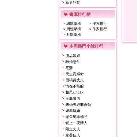
新妻飼育
書庫排行榜
總點擊榜
搜索排行
周點擊榜
作家排行
月點擊榜
本周熱門小說排行
贗品娘娘
離婚急件
宅妻
天生貴婦命
因禍得丈夫
情在不能醒
相思汪汪叫
王爺懼內
未婚夫絕非善類
總裁騙婚
老公絕非極品
愛上一夜情人
陌生丈夫
豢養佳人