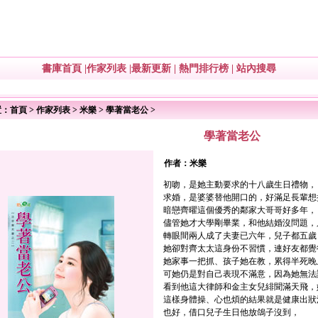
書庫首頁
|
作家列表
|
最新更新
|
熱門排行榜
|
站內搜尋
置：
首頁
>
作家列表
>
米樂
>
學著當老公
>
學著當老公
作者：
米樂
初吻，是她主動要求的十八歲生日禮物，
求婚，是婆婆替他開口的，好滿足長輩想
暗戀齊曜這個優秀的鄰家大哥哥好多年，
儘管她才大學剛畢業，和他結婚沒問題，
轉眼間兩人成了夫妻已六年，兒子都五歲
她卻對齊太太這身份不習慣，連好友都覺
她家事一把抓、孩子她在教，累得半死晚
可她仍是對自己表現不滿意，因為她無法
看到他這大律師和金主女兒緋聞滿天飛，
這樣身體操、心也煩的結果就是健康出狀
也好，借口兒子生日他放鴿子沒到，