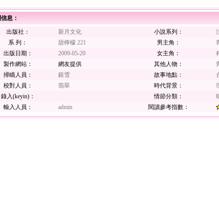
關信息：
出版社：
新月文化
小說系列：
系 列：
甜檸檬 221
男主角：
出版日期：
2009-05-20
女主角：
製作網站：
網友提供
其他人物：
掃瞄人員：
銀雪
故事地點：
校對人員：
翡翠
時代背景：
錄入(keyin)：
情節分類：
輸入人員：
admin
閱讀參考指數：