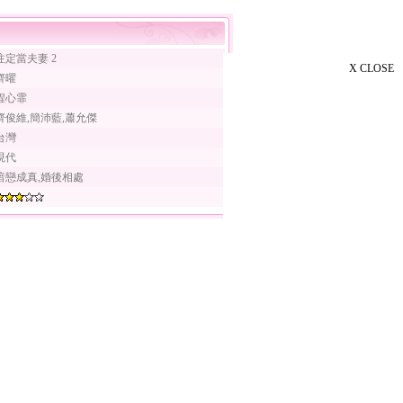
注定當夫妻 2
X CLOSE
齊曜
程心霏
齊俊維,簡沛藍,蕭允傑
台灣
現代
暗戀成真,婚後相處