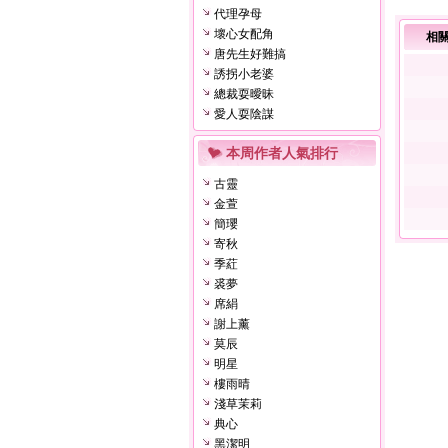
代理孕母
壞心女配角
相
唐先生好難搞
誘拐小老婆
總裁耍曖昧
愛人耍陰謀
本周作者人氣排行
古靈
金萱
簡瓔
寄秋
季葒
裘夢
席絹
謝上薰
莫辰
明星
樓雨晴
淺草茉莉
典心
黑潔明