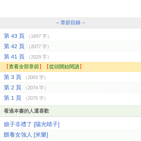
-- 章節目錄 --
第 43 頁
（1697 字）
第 42 頁
（2077 字）
第 41 頁
（2029 字）
【
查看全部章節
】【
從頭開始閱讀
】
第 3 頁
（2003 字）
第 2 頁
（2074 字）
第 1 頁
（2075 字）
看過本書的人還喜歡
娘子非禮了 [陽光晴子]
餵養女強人 [米樂]