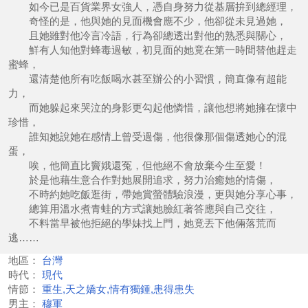
如今已是百貨業界女強人，憑自身努力從基層拚到總經理，
奇怪的是，他與她的見面機會應不少，他卻從未見過她，
且她雖對他冷言冷語，行為卻總透出對他的熟悉與關心，
鮮有人知他對蜂毒過敏，初見面的她竟在第一時間替他趕走
蜜蜂，
還清楚他所有吃飯喝水甚至辦公的小習慣，簡直像有超能
力，
而她躲起來哭泣的身影更勾起他憐惜，讓他想將她擁在懷中
珍惜，
誰知她說她在感情上曾受過傷，他很像那個傷透她心的混
蛋，
唉，他簡直比竇娥還冤，但他絕不會放棄今生至愛！
於是他藉生意合作對她展開追求，努力治癒她的情傷，
不時約她吃飯逛街，帶她賞螢體驗浪漫，更與她分享心事，
總算用溫水煮青蛙的方式讓她臉紅著答應與自己交往，
不料當早被他拒絕的學妹找上門，她竟丟下他倆落荒而
逃……
地區：
台灣
時代：
現代
情節：
重生,天之嬌女,情有獨鍾,患得患失
男主：
穆軍