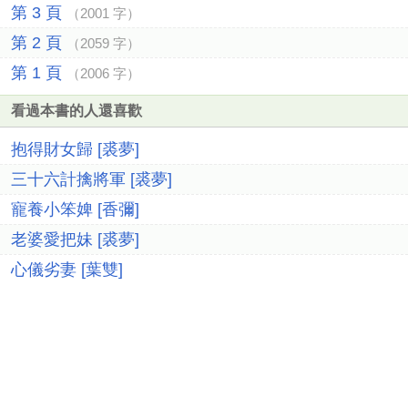
第 3 頁
（2001 字）
第 2 頁
（2059 字）
第 1 頁
（2006 字）
看過本書的人還喜歡
抱得財女歸 [裘夢]
三十六計擒將軍 [裘夢]
寵養小笨婢 [香彌]
老婆愛把妹 [裘夢]
心儀劣妻 [葉雙]