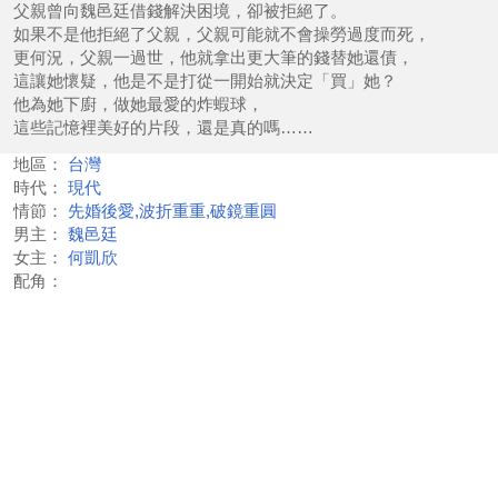
父親曾向魏邑廷借錢解決困境，卻被拒絕了。
如果不是他拒絕了父親，父親可能就不會操勞過度而死，
更何況，父親一過世，他就拿出更大筆的錢替她還債，
這讓她懷疑，他是不是打從一開始就決定「買」她？
他為她下廚，做她最愛的炸蝦球，
這些記憶裡美好的片段，還是真的嗎……
地區：
台灣
時代：
現代
情節：
先婚後愛,波折重重,破鏡重圓
男主：
魏邑廷
女主：
何凱欣
配角：