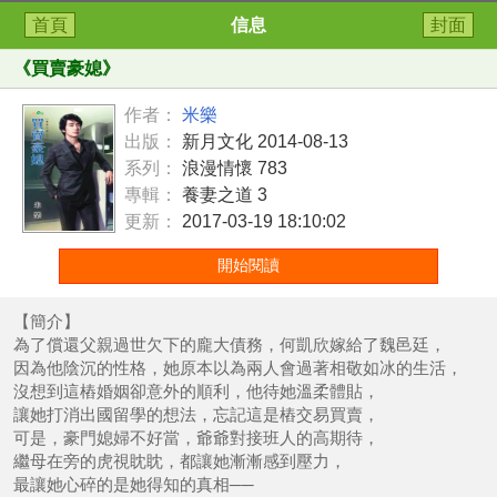
首頁
信息
封面
《
買賣豪媳
》
作者：
米樂
出版：
新月文化 2014-08-13
系列：
浪漫情懷 783
專輯：
養妻之道 3
更新：
2017-03-19 18:10:02
開始閱讀
【簡介】
為了償還父親過世欠下的龐大債務，何凱欣嫁給了魏邑廷，
因為他陰沉的性格，她原本以為兩人會過著相敬如冰的生活，
沒想到這樁婚姻卻意外的順利，他待她溫柔體貼，
讓她打消出國留學的想法，忘記這是樁交易買賣，
可是，豪門媳婦不好當，爺爺對接班人的高期待，
繼母在旁的虎視眈眈，都讓她漸漸感到壓力，
最讓她心碎的是她得知的真相──