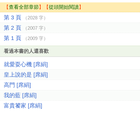
【
查看全部章節
】【
從頭開始閱讀
】
第 3 頁
（2028 字）
第 2 頁
（2007 字）
第 1 頁
（2009 字）
看過本書的人還喜歡
就愛耍心機 [席絹]
皇上說的是 [席絹]
高門 [席絹]
我的藍 [席絹]
富貴饕家 [席絹]