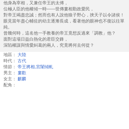
他身為宰相，又兼任帝王的太傅，
位極人臣的他權傾一時——世傳婁相勤政愛民，
對帝王竭盡忠誠；然而也有人說他狼子野心，挾天子以令諸侯！
眼見當年盡心輔佐的幼主逐漸長成，看著他的眼神也不復以往單
純。
曾幾何時，這名他一手教養的帝王竟想反過來「調教」他？
面對這場日益白熱化的君臣交鋒，
深陷權謀與情愛糾葛的兩人，究竟將何去何從？
地區：
大陸
時代：
古代
情節：
帝王將相,宮闈傾軋
男主：
婁歡
女主：
麒麟
配角：