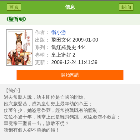
首頁
信息
封面
《
聖旨到
》
作者：
衛小游
出版：
飛田文化 2009-01-00
系列：
當紅羅曼史 444
專輯：
皇上癖好 2
更新：
2009-12-24 11:41:39
開始閱讀
【簡介】
過去常聽人說，幼主即位是亡國的開始。
她六歲登基，成為皇朝史上最年幼的帝王；
仗著年少，她恣意魯莽，經常挑戰既有的體制，
在位不過十年，朝堂上已是雞飛狗跳，眾臣敢怨不敢言；
畢竟帝王聖旨一出，誰敢不從？
獨獨有個人卻不買她的帳！