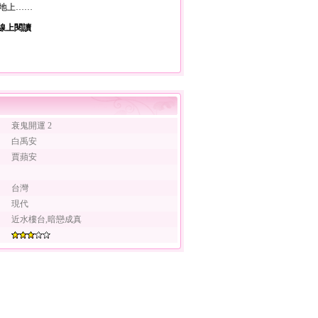
地上……
線上閱讀
衰鬼開運 2
白禹安
賈蘋安
台灣
現代
近水樓台,暗戀成真