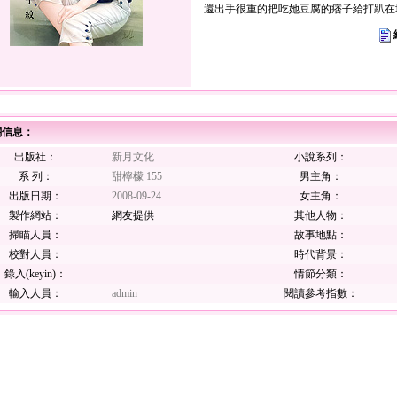
還出手很重的把吃她豆腐的痞子給打趴在
關信息：
出版社：
新月文化
小說系列：
系 列：
甜檸檬 155
男主角：
出版日期：
2008-09-24
女主角：
製作網站：
網友提供
其他人物：
掃瞄人員：
故事地點：
校對人員：
時代背景：
錄入(keyin)：
情節分類：
輸入人員：
admin
閱讀參考指數：