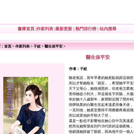
書庫首頁
|
作家列表
|
最新更新
|
熱門排行榜
|
站內搜尋
置：
首頁
>
作家列表
>
子紋
>
醫生保平安
>
醫生保平安
作者：
子紋
聽老爸說，當年早產的她差點就跟這個世
所以才幫她取名「蘋安」，希望她平平安
天下父母心，她很感恩的，但老爸怎麼會
害得她從小到大，拜這個名字所賜，大傷
幸好她十八歲那年，家裡附近開了間外科
掛牌執業的白醫生笑起來溫柔得像天使，
一見到他，她甚至覺得不用擦藥疼痛就飛
所以就算他的手勁大了些，
還是一點也不影響他在她心目中完美溫柔
然而在她幫朋友到PUB代班的這個夜晚，
他卻讓她跌破了眼鏡，因為他不但一個人