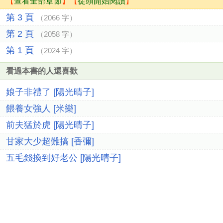
【
查看全部章節
】【
從頭開始閱讀
】
第 3 頁
（2066 字）
第 2 頁
（2058 字）
第 1 頁
（2024 字）
看過本書的人還喜歡
娘子非禮了 [陽光晴子]
餵養女強人 [米樂]
前夫猛於虎 [陽光晴子]
甘家大少超難搞 [香彌]
五毛錢換到好老公 [陽光晴子]