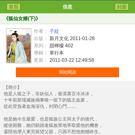
首頁
信息
封面
《
狐仙女婿(下)
》
作者：
子紋
出版：
新月文化 2011-01-28
系列：
甜檸檬 402
專輯：
單行本
更新：
2011-03-22 12:49:58
開始閱讀
【簡介】
他是人狐之子，非妖似人，俊漠寡言冷冰冰，
十年前那場滅族禍事唯一留下的狐主血脈，
從此背負著血海深仇，封閉心門……
他是她今生最愛，也是狐族公主與太子的後代，
縱使困難，她仍願踏進狐族禁地爭取愛他的機會，
還陪他潛入東宮探望父親，只因不想他抱憾終生。