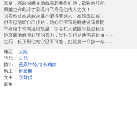
無奈，邪惡國師見她貌美想要得到她，欲致他於死，
而她也在此時才發現自己竟是他仇人之女！
眼看他替她蒙蔽身世不惜得罪族人，她感激動容，
但不忍他斷自己後路，她心再痛還是將他遠遠推開，
帶著腹中骨肉返回故里，卻害村人被國師趕盡殺絕，
她哀痛地解開封印的靈力，豈料又預見他滿身是血－－
也罷，反正與他相守已不可能，她乾脆一命換一命……
地區：
大陸
時代：
古代
情節：
靈異神怪,情有獨鍾
男主：
柳巖楓
女主：
李舞揚
配角：