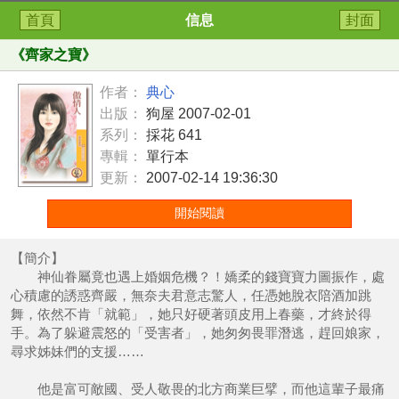
首頁
信息
封面
《
齊家之寶
》
作者：
典心
出版：
狗屋 2007-02-01
系列：
採花 641
專輯：
單行本
更新：
2007-02-14 19:36:30
開始閱讀
【簡介】
神仙眷屬竟也遇上婚姻危機？！嬌柔的錢寶寶力圖振作，處
心積慮的誘惑齊嚴，無奈夫君意志驚人，任憑她脫衣陪酒加跳
舞，依然不肯「就範」，她只好硬著頭皮用上春藥，才終於得
手。為了躲避震怒的「受害者」，她匆匆畏罪潛逃，趕回娘家，
尋求姊妹們的支援……
他是富可敵國、受人敬畏的北方商業巨擘，而他這輩子最痛