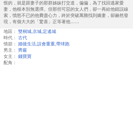
恨的，就是跟妻子的那群姊妹打交道，偏偏，為了找回逃家愛
妻，他根本別無選擇。但那些可惡的女人們，卻一再給他錯誤線
索，憤怒不已的他費盡心力，終於突破萬難找到嬌妻，卻赫然發
現，有個大大的「驚喜」正等著他……
地區：
雙桐城,京城,定遙城
時代：
古代
情節：
婚後生活,誤會重重,帶球跑
男主：
齊嚴
女主：
錢寶寶
配角：