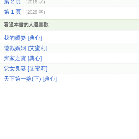
第 2 頁
（2016 字）
第 1 頁
（2028 字）
看過本書的人還喜歡
我的嬌妻 [典心]
遊戲婚姻 [艾蜜莉]
齊家之寶 [典心]
惡女良妻 [艾蜜莉]
天下第一嫁(下) [典心]