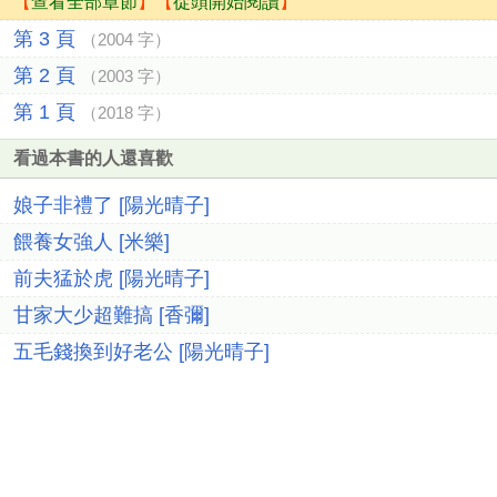
【
查看全部章節
】【
從頭開始閱讀
】
第 3 頁
（2004 字）
第 2 頁
（2003 字）
第 1 頁
（2018 字）
看過本書的人還喜歡
娘子非禮了 [陽光晴子]
餵養女強人 [米樂]
前夫猛於虎 [陽光晴子]
甘家大少超難搞 [香彌]
五毛錢換到好老公 [陽光晴子]