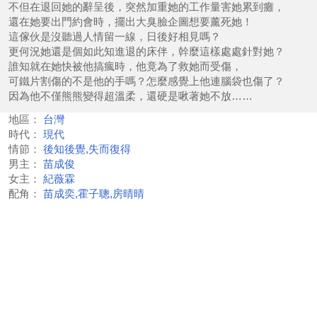
不但在退回她的辭呈後，突然加重她的工作量害她累到癱，
還在她要出門約會時，擺出大臭臉企圖想要薰死她！
這傢伙是沒聽過人情留一線，日後好相見嗎？
更何況她還是個如此知進退的床伴，幹麼這樣處處針對她？
誰知就在她快被他搞瘋時，他竟為了救她而受傷，
可鐵片割傷的不是他的手嗎？怎麼感覺上他連腦袋也傷了？
因為他不僅熊熊變得超溫柔，還硬是啾著她不放……
地區：
台灣
時代：
現代
情節：
後知後覺,失而復得
男主：
苗成俊
女主：
紀薇霖
配角：
苗成奕,霍子聰,房晴晴