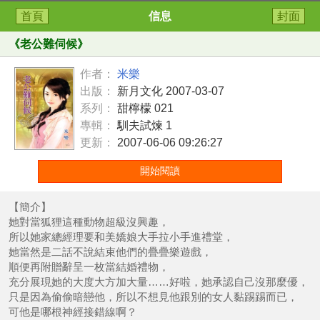
首頁
信息
封面
《
老公難伺候
》
作者：
米樂
出版：
新月文化 2007-03-07
系列：
甜檸檬 021
專輯：
馴夫試煉 1
更新：
2007-06-06 09:26:27
開始閱讀
【簡介】
她對當狐狸這種動物超級沒興趣，
所以她家總經理要和美嬌娘大手拉小手進禮堂，
她當然是二話不說結束他們的疊疊樂遊戲，
順便再附贈辭呈一枚當結婚禮物，
充分展現她的大度大方加大量……好啦，她承認自己沒那麼優，
只是因為偷偷暗戀他，所以不想見他跟別的女人黏踢踢而已，
可他是哪根神經接錯線啊？