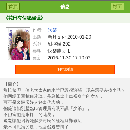
首頁
信息
封面
《
花田有個總經理
》
作者：
米樂
出版：
新月文化 2010-01-20
系列：
甜檸檬 292
專輯：
快樂農夫 1
更新：
2016-11-30 17:10:02
開始閱讀
【簡介】
幫忙修理一個老太太家的水管已經很誇張，現在還要去找小豬？
他回歸田園栽種玫瑰，是為悼念出車禍身亡的女友，
可不是來競選好人好事代表的，
偏偏這個別墅臨時管理員有眼不識「少爺」，
不但當他是來打工的花農，
還老讓他陪著她解決村民的種種疑難雜症，
最不可思議的是，他居然還習慣了！