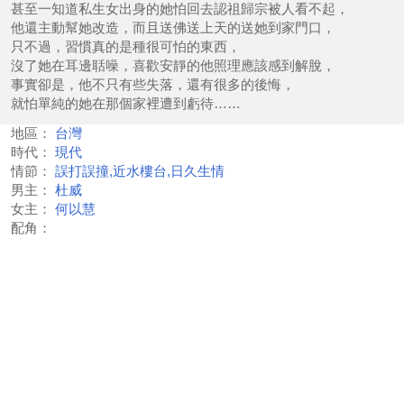
甚至一知道私生女出身的她怕回去認祖歸宗被人看不起，
他還主動幫她改造，而且送佛送上天的送她到家門口，
只不過，習慣真的是種很可怕的東西，
沒了她在耳邊聒噪，喜歡安靜的他照理應該感到解脫，
事實卻是，他不只有些失落，還有很多的後悔，
就怕單純的她在那個家裡遭到虧待……
地區：
台灣
時代：
現代
情節：
誤打誤撞,近水樓台,日久生情
男主：
杜威
女主：
何以慧
配角：