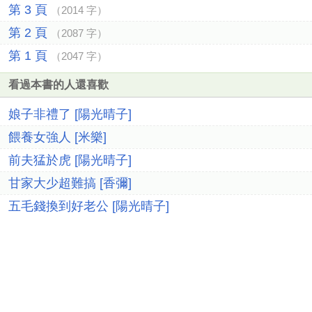
第 3 頁
（2014 字）
第 2 頁
（2087 字）
第 1 頁
（2047 字）
看過本書的人還喜歡
娘子非禮了 [陽光晴子]
餵養女強人 [米樂]
前夫猛於虎 [陽光晴子]
甘家大少超難搞 [香彌]
五毛錢換到好老公 [陽光晴子]