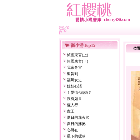
衛小游Top15
位
傾國東宮(上)
傾國東宮(下)
我家冬官
聖旨到
福氣女史
娃娃心語
！愛情≠結婚？
沒有如果
儷人行
虎王
夏日的花火節
夏日的擁抱
心所在
星下的呢喃