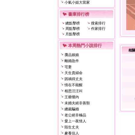
小氣小姐大當家
書庫排行榜
總點擊榜
搜索排行
周點擊榜
作家排行
月點擊榜
本周熱門小說排行
相
贗品娘娘
離婚急件
宅妻
天生貴婦命
因禍得丈夫
情在不能醒
相思汪汪叫
王爺懼內
未婚夫絕非善類
總裁騙婚
老公絕非極品
愛上一夜情人
陌生丈夫
豢養佳人