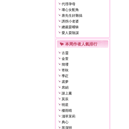
代理孕母
壞心女配角
唐先生好難搞
誘拐小老婆
總裁耍曖昧
愛人耍陰謀
本周作者人氣排行
古靈
金萱
簡瓔
寄秋
季葒
裘夢
席絹
謝上薰
莫辰
明星
樓雨晴
淺草茉莉
典心
黑潔明