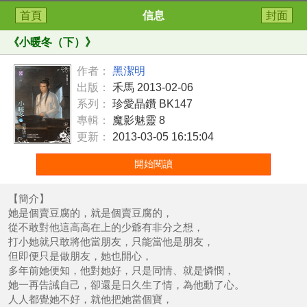
首頁
信息
封面
《
小暖冬（下）
》
作者：
黑潔明
出版：
禾馬 2013-02-06
系列：
珍愛晶鑽 BK147
專輯：
魔影魅靈 8
更新：
2013-03-05 16:15:04
開始閱讀
【簡介】
她是個賣豆腐的，就是個賣豆腐的，
從不敢對他這高高在上的少爺有非分之想，
打小她就只敢將他當朋友，只能當他是朋友，
但即便只是做朋友，她也開心，
多年前她便知，他對她好，只是同情、就是憐憫，
她一再告誡自己，卻還是日久生了情，為他動了心。
人人都覺她不好，就他把她當個寶，