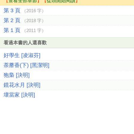
【
查看全部章節
】【
從頭開始閱讀
】
第 3 頁
（2016 字）
第 2 頁
（2018 字）
第 1 頁
（2011 字）
看過本書的人還喜歡
好學生 [凌淑芬]
荼蘼香(下) [黑潔明]
狍梟 [決明]
鏡花水月 [決明]
壞當家 [決明]