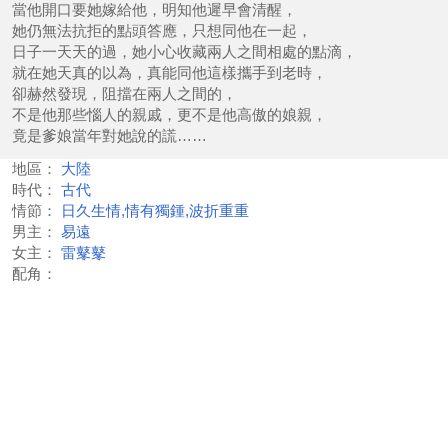
當他開口要她嫁給他，明知他遲早會清醒，
她仍無法抗拒的點頭答應，只想同他在一起，
日子一天天的過，她小心收藏兩人之間相處的點滴，
就在她天真的以為，真能同他這樣攜手到老時，
卻赫然發現，阻擋在兩人之間的，
不是他那些惱人的親戚，更不是他高傲的娘親，
竟是爹娘當年對她說的謊……
地區：
大陸
時代：
古代
情節：
日久生情,情有獨鍾,波折重重
男主：
易遠
女主：
雷鼕鼕
配角：