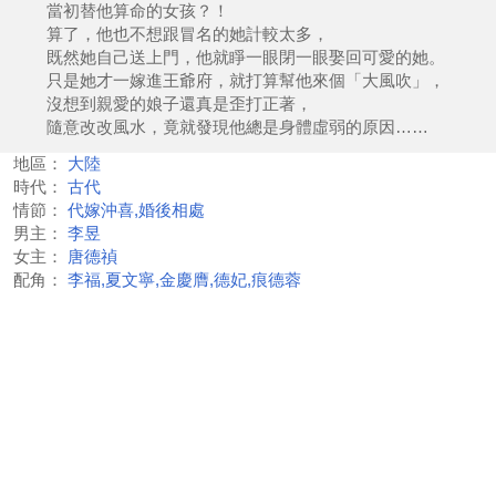
當初替他算命的女孩？！
算了，他也不想跟冒名的她計較太多，
既然她自己送上門，他就睜一眼閉一眼娶回可愛的她。
只是她才一嫁進王爺府，就打算幫他來個「大風吹」，
沒想到親愛的娘子還真是歪打正著，
隨意改改風水，竟就發現他總是身體虛弱的原因……
地區：
大陸
時代：
古代
情節：
代嫁沖喜,婚後相處
男主：
李昱
女主：
唐德禎
配角：
李福,夏文寧,金慶膺,德妃,痕德蓉