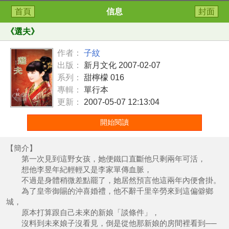
首頁
信息
封面
《
選夫
》
作者：
子紋
出版：
新月文化 2007-02-07
系列：
甜檸檬 016
專輯：
單行本
更新：
2007-05-07 12:13:04
開始閱讀
【簡介】
第一次見到這野女孩，她便鐵口直斷他只剩兩年可活，
想他李昱年紀輕輕又是李家單傳血脈，
不過是身體稍微差點罷了，她居然預言他這兩年內便會掛。
為了皇帝御賜的沖喜婚禮，他不辭千里辛勞來到這偏僻鄉
城，
原本打算跟自己未來的新娘「談條件」，
沒料到未來娘子沒看見，倒是從他那新娘的房間裡看到──