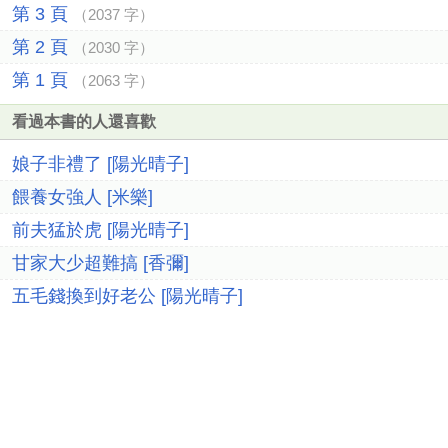
第 3 頁
（2037 字）
第 2 頁
（2030 字）
第 1 頁
（2063 字）
看過本書的人還喜歡
娘子非禮了 [陽光晴子]
餵養女強人 [米樂]
前夫猛於虎 [陽光晴子]
甘家大少超難搞 [香彌]
五毛錢換到好老公 [陽光晴子]