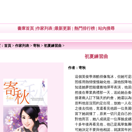
書庫首頁
|
作家列表
|
最新更新
|
熱門排行榜
|
站內搜尋
置：
首頁
>
作家列表
>
寄秋
>
初夏練習曲
>
初夏練習曲
作者：
寄秋
這個英俊學弟酷得像塊冰，但她可是
照樣用熱情慢慢融化他，讓他投降地
知道她夢想能優雅地彈琴表演，他居
然後在畢業典禮那一天，送給她合奏
接著兩人訂下隔天的約會，她還以為
豈料他並沒照約定出現，放她一人在
之後去找他，竟還看見他跟一位美麗
當下她就懂了，原來一切只是自己的
對他而言，她八成就是一位厚臉皮纏
十多年後再看見他，他已是風華集團
可她決定不要與他相認，就讓當年的