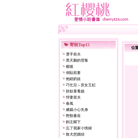
寄秋Top15
位
燙手前夫
黑天鵝的背叛
楣後
倒貼前妻
抱錯奶娃
巧乞兒～庶女王妃
財奴童養媳
悍妻當夫
春風
總裁小心失身
野獸番長
飼主閣下
忘了我家小情婦
敗犬想婚頭