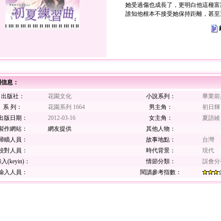
她受過傷也成長了，更明白他這種富
誰知他根本不接受她保持距離，甚至
關信息：
出版社：
花園文化
小說系列：
畢業前
系 列：
花園系列 1664
男主角：
初日輝
出版日期：
2012-03-16
女主角：
夏語綾
製作網站：
網友提供
其他人物：
掃瞄人員：
故事地點：
台灣
校對人員：
時代背景：
現代
入(keyin)：
情節分類：
誤會分
輸入人員：
閱讀參考指數：