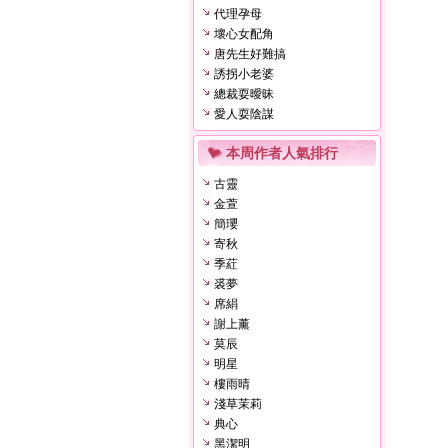
代理孕母
壞心女配角
唐先生好難搞
誘拐小老婆
總裁耍曖昧
愛人耍陰謀
本周作者人氣排行
古靈
金萱
簡瓔
寄秋
季葒
裘夢
席絹
謝上薰
莫辰
明星
樓雨晴
淺草茉莉
典心
黑潔明