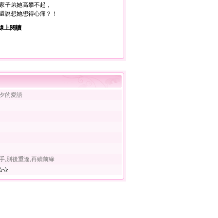
家子弟她高攀不起，
還說想她想得心痛？！
線上閱讀
夕的愛語
手,別後重逢,再續前緣