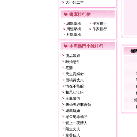
大小姐二世
書庫排行榜
總點擊榜
搜索排行
周點擊榜
作家排行
月點擊榜
本周熱門小說排行
相
贗品娘娘
離婚急件
宅妻
天生貴婦命
因禍得丈夫
情在不能醒
相思汪汪叫
王爺懼內
錄
未婚夫絕非善類
總裁騙婚
老公絕非極品
愛上一夜情人
陌生丈夫
豢養佳人