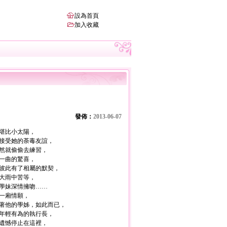
設為首頁
加入收藏
發佈：
2013-06-07
堪比小太陽，
接受她的荼毒友誼，
然就偷偷去練習，
一曲的驚喜，
彼此有了相屬的默契，
大雨中苦等，
學妹深情擁吻……
一廂情願，
著他的學姊，如此而已，
年輕有為的執行長，
遺憾停止在這裡，