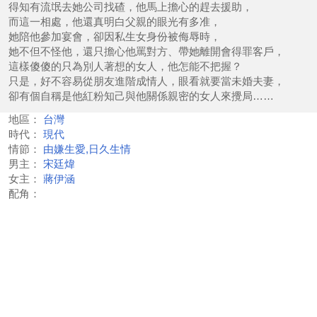
得知有流氓去她公司找碴，他馬上擔心的趕去援助，
而這一相處，他還真明白父親的眼光有多准，
她陪他參加宴會，卻因私生女身份被侮辱時，
她不但不怪他，還只擔心他罵對方、帶她離開會得罪客戶，
這樣傻傻的只為別人著想的女人，他怎能不把握？
只是，好不容易從朋友進階成情人，眼看就要當未婚夫妻，
卻有個自稱是他紅粉知己與他關係親密的女人來攪局……
地區：
台灣
時代：
現代
情節：
由嫌生愛,日久生情
男主：
宋廷煒
女主：
蔣伊涵
配角：