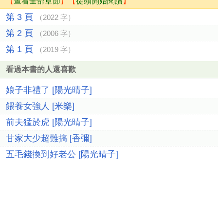
【
查看全部章節
】【
從頭開始閱讀
】
第 3 頁
（2022 字）
第 2 頁
（2006 字）
第 1 頁
（2019 字）
看過本書的人還喜歡
娘子非禮了 [陽光晴子]
餵養女強人 [米樂]
前夫猛於虎 [陽光晴子]
甘家大少超難搞 [香彌]
五毛錢換到好老公 [陽光晴子]