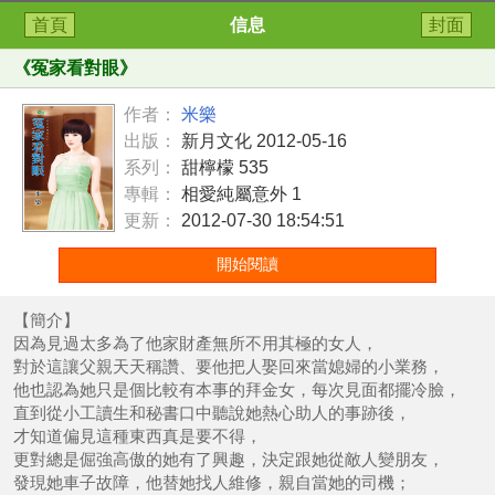
首頁
信息
封面
《
冤家看對眼
》
作者：
米樂
出版：
新月文化 2012-05-16
系列：
甜檸檬 535
專輯：
相愛純屬意外 1
更新：
2012-07-30 18:54:51
開始閱讀
【簡介】
因為見過太多為了他家財產無所不用其極的女人，
對於這讓父親天天稱讚、要他把人娶回來當媳婦的小業務，
他也認為她只是個比較有本事的拜金女，每次見面都擺冷臉，
直到從小工讀生和秘書口中聽說她熱心助人的事跡後，
才知道偏見這種東西真是要不得，
更對總是倔強高傲的她有了興趣，決定跟她從敵人變朋友，
發現她車子故障，他替她找人維修，親自當她的司機；