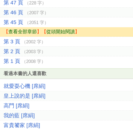
第 47 頁
（228 字）
第 46 頁
（2007 字）
第 45 頁
（2051 字）
【
查看全部章節
】【
從頭開始閱讀
】
第 3 頁
（2002 字）
第 2 頁
（2003 字）
第 1 頁
（2008 字）
看過本書的人還喜歡
就愛耍心機 [席絹]
皇上說的是 [席絹]
高門 [席絹]
我的藍 [席絹]
富貴饕家 [席絹]