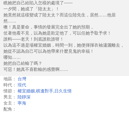
瞧她把自己給陷入怎樣的處境了——
一夕間，她成了「陸太太」！
她竟然就這樣變成了陸太太？而這位陸先生，居然……他居
然……
噢！真是要命，事情的發展完全出了她的預期，
仗著他看不見，以為她是欺定他了，可以任她予取予求！
誰料——老天！到底誰欺誰呀！
以為這不過是場權宜婚姻，時間一到，她便揮揮衣袖瀟灑離去，
她從不認為自己可以為他帶來什麼見鬼的幸福！
哪知……
她把自己給輸了嗎？
可惡！她真不喜歡輸的感覺啊……
地區：
台灣
時代：
現代
情節：
權宜婚姻,棋逢對手,日久生情
男主：
陸靜深
女主：
寧海
配角：