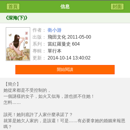
首頁
信息
封面
《
深海(下)
》
作者：
衛小游
出版：
飛田文化 2011-05-00
系列：
當紅羅曼史 604
專輯：
單行本
更新：
2014-10-14 13:40:02
開始閱讀
【簡介】
她從來都是不受控制的，
一個謎樣的女子，如火又似海，誰也抓不住她！
怎料……
該死！她到底許了人家什麼承諾了？
就算是她欠人家的，是該還！可是……有必要拿她的婚姻來報恩
嗎？