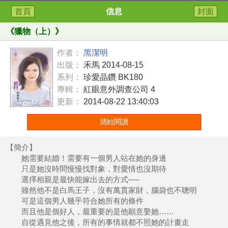
首頁
信息
封面
《
獵物（上）
》
作者：
黑潔明
出版：
禾馬 2014-08-15
系列：
珍愛晶鑽 BK180
專輯：
紅眼意外調查公司 4
更新：
2014-08-22 13:40:03
開始閱讀
【簡介】
她需要結婚！需要有一個男人站在她的身邊
只是她沒時間慢慢找對象，對愛情也沒期待
選擇相親是最快能嫁出去的方式──
雖然他不是白馬王子，沒有萬貫家財，腦袋也不聰明
可是這個男人幾乎符合她所有的條件
而且他是個好人，最重要的是他願意娶她……
自從遇見他之後，所有的事情就都不照她的計畫走