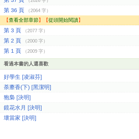
第 37 頁
（2026 字）
第 36 頁
（2064 字）
【
查看全部章節
】【
從頭開始閱讀
】
第 3 頁
（2077 字）
第 2 頁
（2000 字）
第 1 頁
（2009 字）
看過本書的人還喜歡
好學生 [凌淑芬]
荼蘼香(下) [黑潔明]
狍梟 [決明]
鏡花水月 [決明]
壞當家 [決明]