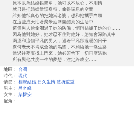
原本以為結婚很簡單，她可以不放心，不用情
就只是把婚姻當護身符，偷得喘息的空間
誰知他卻真心的把她當老婆，想和她攜手白頭
在這些成天忙著柴米油鹽醬醋茶的生活中
這個男人偷偷溜過了她的防備，悄悄佔據了她的心……
因為他對她好，她才忍不住對他好，怎知會深陷其中
渴望和這個平凡的男人，過著平凡卻溫暖的日子
奈何老天不肯成全她的渴望，不願給她一條生路
當過往夢魘找上門來，她必須舍下一切再度逃跑
所有與他共度一生的夢想，注定終成空……
地區：
台灣
時代：
現代
情節：
相親結婚,日久生情,波折重重
男主：
呂奇峰
女主：
葉懷安
配角：