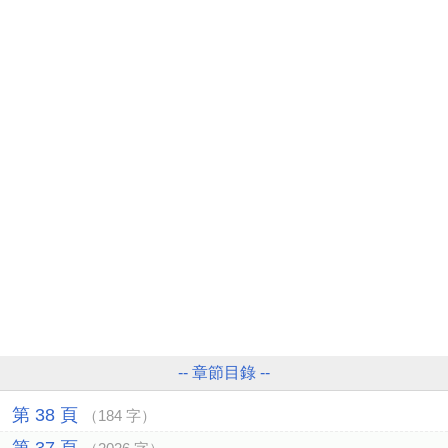
-- 章節目錄 --
第 38 頁
（184 字）