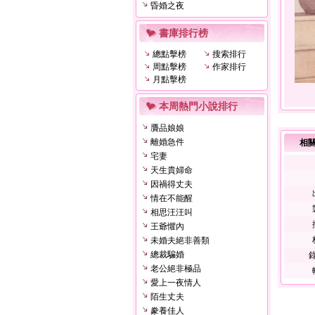
昏婚之夜
書庫排行榜
總點擊榜
搜索排行
周點擊榜
作家排行
月點擊榜
本周熱門小說排行
贗品娘娘
離婚急件
相
宅妻
天生貴婦命
因禍得丈夫
情在不能醒
相思汪汪叫
王爺懼內
未婚夫絕非善類
總裁騙婚
錄
老公絕非極品
愛上一夜情人
陌生丈夫
豢養佳人