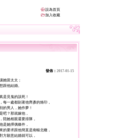
設為首頁
加入收藏
發佈：
2017-01-15
讓她當太太；
想跟他結婚。
真是見鬼的該死！
每一處都刻著他齊彥的烙印，
別的男人，她作夢！
是吧？那就嫁他，
，陪她相親還要排隊，
他是她擇偶條件，
的要求跟他簡直是南轅北轍，
對方願意結婚就可以，