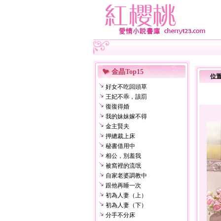
金晶Top15
位
好女不吃回頭草
王妃不乖，該罰
復復得婚
我的妹妹嫁不得
金主賢夫
押總裁上床
秘書借用中
相公，別羞我
被窩裡的流氓
自家老婆調教中
跟他再睡一次
初為人妻（上）
初為人妻（下）
分手不分床