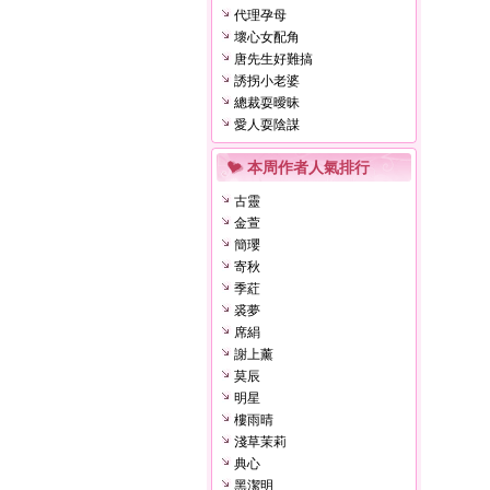
代理孕母
壞心女配角
唐先生好難搞
誘拐小老婆
總裁耍曖昧
愛人耍陰謀
本周作者人氣排行
古靈
金萱
簡瓔
寄秋
季葒
裘夢
席絹
謝上薰
莫辰
明星
樓雨晴
淺草茉莉
典心
黑潔明