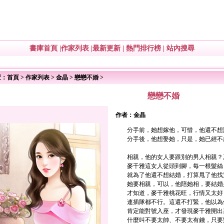
書庫首頁
|
作家列表
|
最新更新
|
熱門排行榜
|
站內搜尋
置：
首頁
>
作家列表
>
金晶
>
戀戀不婚
>
戀戀不婚
作者：
金晶
分手前，她想嫁他，可惜，他還不想
分手後，他想娶她，只是，她已經不
相親，他的女人要跟別的男人相親？
麥千雅這女人從頭到腳，每一根髮絲，
就為了他還不想結婚，打算甩了他找
她要相親，可以，他陪她相，要結婚
才知道，麥千雅桃花旺，行情又太好
連插隊都不行。這還不打緊，他以為
肯定能對號入座，才發現麥千雅開出來
什麼叫不要太帥、不要太有錢，只要