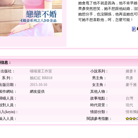
她會甩了他不就是因為，他不肯早婚
齊彥突然想笑，她不想跟他結婚，沒
她想分手，也沒關係，他再追她也可
可她不想喜歡他，呵，怎麼可能！
關信息：
出版社：
喵喵屋工作室
小說系列：
嬌妻 8
系 列：
臉紅紅 BR818
男主角：
齊彥
出版日期：
2015-10-16
女主角：
麥千雅
製作網站：
網友提供
其他人物：
掃瞄人員：
故事地點：
台灣
校對人員：
時代背景：
現代
入(keyin)：
情節分類：
情有獨
輸入人員：
閱讀參考指數：