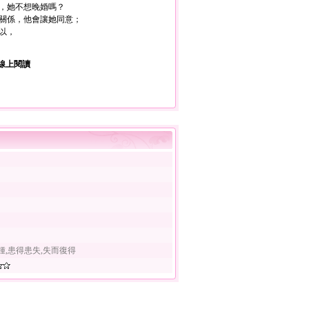
，她不想晚婚嗎？
關係，他會讓她同意；
以，
線上閱讀
鍾,患得患失,失而復得