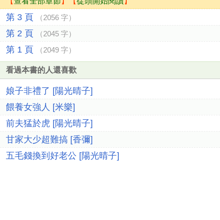
【
查看全部章節
】【
從頭開始閱讀
】
第 3 頁
（2056 字）
第 2 頁
（2045 字）
第 1 頁
（2049 字）
看過本書的人還喜歡
娘子非禮了 [陽光晴子]
餵養女強人 [米樂]
前夫猛於虎 [陽光晴子]
甘家大少超難搞 [香彌]
五毛錢換到好老公 [陽光晴子]