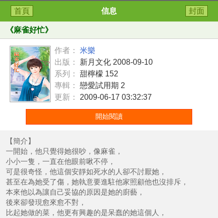
首頁
信息
封面
《
麻雀好忙
》
作者：
米樂
出版：
新月文化 2008-09-10
系列：
甜檸檬 152
專輯：
戀愛試用期 2
更新：
2009-06-17 03:32:37
開始閱讀
【簡介】
一開始，他只覺得她很吵，像麻雀，
小小一隻，一直在他眼前啾不停，
可是很奇怪，他這個安靜如死水的人卻不討厭她，
甚至在為她受了傷，她執意要進駐他家照顧他也沒排斥，
本來他以為讓自己妥協的原因是她的廚藝，
後來卻發現愈來愈不對，
比起她做的菜，他更有興趣的是呆蠢的她這個人，