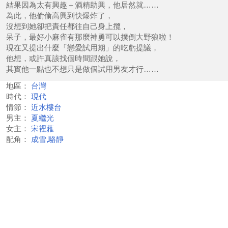
結果因為太有興趣＋酒精助興，他居然就……
為此，他偷偷高興到快爆炸了，
沒想到她卻把責任都往自己身上攬，
呆子，最好小麻雀有那麼神勇可以撲倒大野狼啦！
現在又提出什麼「戀愛試用期」的吃虧提議，
他想，或許真該找個時間跟她說，
其實他一點也不想只是做個試用男友才行……
地區：
台灣
時代：
現代
情節：
近水樓台
男主：
夏繼光
女主：
宋裡蕥
配角：
成雪,駱靜