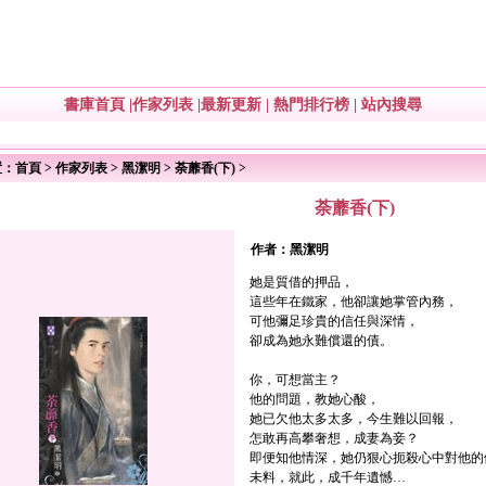
書庫首頁
|
作家列表
|
最新更新
|
熱門排行榜
|
站內搜尋
置：
首頁
>
作家列表
>
黑潔明
>
荼蘼香(下)
>
荼蘼香(下)
作者：
黑潔明
她是質借的押品，
這些年在鐵家，他卻讓她掌管內務，
可他彌足珍貴的信任與深情，
卻成為她永難償還的債。
你，可想當主？
他的問題，教她心酸，
她已欠他太多太多，今生難以回報，
怎敢再高攀奢想，成妻為妾？
即便知他情深，她仍狠心扼殺心中對他的
未料，就此，成千年遺憾…