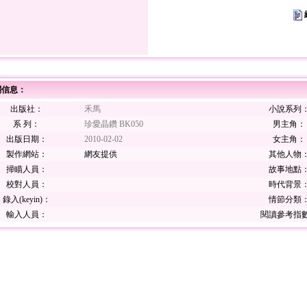
關信息：
出版社：
禾馬
小說系列
系 列：
珍愛晶鑽 BK050
男主角：
出版日期：
2010-02-02
女主角：
製作網站：
網友提供
其他人物
掃瞄人員：
故事地點
校對人員：
時代背景
錄入(keyin)：
情節分類
輸入人員：
閱讀參考指