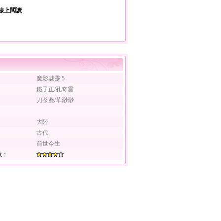
線上閱讀
：
魔影魅靈 5
鐵子正/孔奇雲
刀荼蘼/華渺渺
：
：
大陸
：
古代
：
前世今生
數：