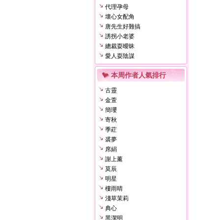
代理孕母
壞心女配角
唐先生好難搞
誘拐小老婆
總裁耍曖昧
愛人耍陰謀
本周作者人氣排行
古靈
金萱
簡瓔
寄秋
季葒
裘夢
席絹
謝上薰
莫辰
明星
樓雨晴
淺草茉莉
典心
黑潔明