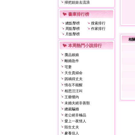
掃把娃娃去流浪
書庫排行榜
總點擊榜
搜索排行
周點擊榜
作家排行
月點擊榜
相
本周熱門小說排行
贗品娘娘
離婚急件
宅妻
天生貴婦命
因禍得丈夫
情在不能醒
相思汪汪叫
王爺懼內
未婚夫絕非善類
總裁騙婚
老公絕非極品
愛上一夜情人
陌生丈夫
豢養佳人