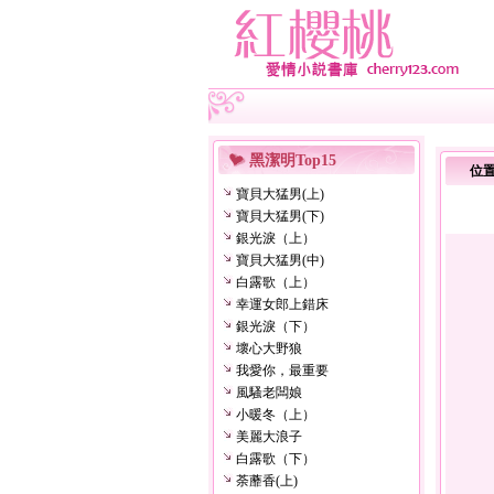
黑潔明Top15
位
寶貝大猛男(上)
寶貝大猛男(下)
銀光淚（上）
寶貝大猛男(中)
白露歌（上）
幸運女郎上錯床
銀光淚（下）
壞心大野狼
我愛你，最重要
風騷老闆娘
小暖冬（上）
美麗大浪子
白露歌（下）
荼蘼香(上)