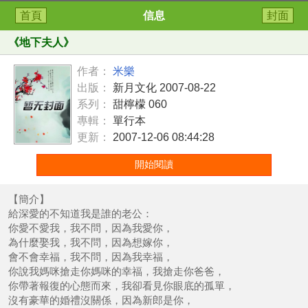
首頁
信息
封面
《
地下夫人
》
作者：
米樂
出版：
新月文化 2007-08-22
系列：
甜檸檬 060
專輯：
單行本
更新：
2007-12-06 08:44:28
開始閱讀
【簡介】
給深愛的不知道我是誰的老公：
你愛不愛我，我不問，因為我愛你，
為什麼娶我，我不問，因為想嫁你，
會不會幸福，我不問，因為我幸福，
你說我媽咪搶走你媽咪的幸福，我搶走你爸爸，
你帶著報復的心態而來，我卻看見你眼底的孤單，
沒有豪華的婚禮沒關係，因為新郎是你，