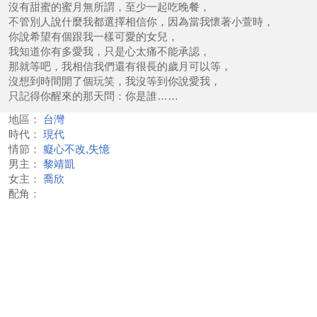
沒有甜蜜的蜜月無所謂，至少一起吃晚餐，
不管別人說什麼我都選擇相信你，因為當我懷著小萱時，
你說希望有個跟我一樣可愛的女兒，
我知道你有多愛我，只是心太痛不能承認，
那就等吧，我相信我們還有很長的歲月可以等，
沒想到時間開了個玩笑，我沒等到你說愛我，
只記得你醒來的那天問：你是誰……
地區：
台灣
時代：
現代
情節：
癡心不改,失憶
男主：
黎靖凱
女主：
喬欣
配角：