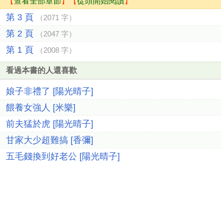
【
查看全部章節
】【
從頭開始閱讀
】
第 3 頁
（2071 字）
第 2 頁
（2047 字）
第 1 頁
（2008 字）
看過本書的人還喜歡
娘子非禮了 [陽光晴子]
餵養女強人 [米樂]
前夫猛於虎 [陽光晴子]
甘家大少超難搞 [香彌]
五毛錢換到好老公 [陽光晴子]