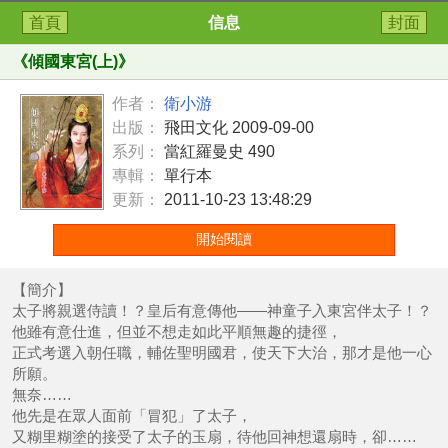
首頁
信息
封面
《
傾國東宮(上)
》
作者：
衛小游
出版：
飛田文化 2009-09-00
系列：
當紅羅曼史 490
專輯：
單行本
更新：
2011-10-23 13:48:29
開始閱讀
【簡介】
太子將親選侍讀！？皇后有意傳他——神童子入東宮伴太子！？
他雖有意仕進，但並不想走如此平順無趣的捷徑，
正式考選入朝任職，輔佐聖明國君，使天下大治，那才是他一心
所願。
無奈……
他先是在眾人面前「冒犯」了太子，
又糊里糊塗的接受了太子的玉扇，待他回神想還扇時，卻……