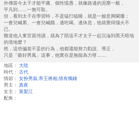
外傳當今太子才能平庸、個性懦愚，就像路邊的泥塵一般，
平凡到……一無可取。
但，看到太子在學習時，不是猛打瞌睡，就是一臉意興闌珊；
一會兒喊累、一會兒喊餓，邊吃喝、邊休息，他就覺得惱火不
已。
難道他入東宮當侍讀，就為了陪這不才太子一起沉淪到黑天暗地
的境地麼？
然，這些偏差不妥的行為，他都還能努力勸說、導正，
只是「癖好男風」這事，他實在是無能為力呀……
地區：
大陸
時代：
古代
情節：
女扮男裝,帝王將相,情有獨鍾
男主：
真夜
女主：
黃梨江
配角：