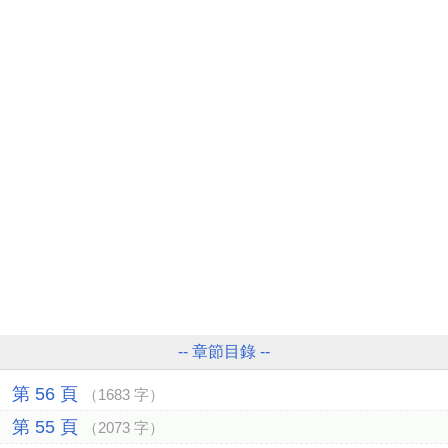
-- 章節目錄 --
第 56 頁
（1683 字）
第 55 頁
（2073 字）