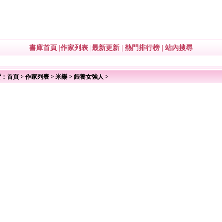
書庫首頁
|
作家列表
|
最新更新
|
熱門排行榜
|
站內搜尋
置：
首頁
>
作家列表
>
米樂
>
餵養女強人
>