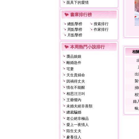
面具下的愛情
書庫排行榜
總點擊榜
搜索排行
周點擊榜
作家排行
月點擊榜
本周熱門小說排行
相
贗品娘娘
離婚急件
宅妻
出
天生貴婦命
製
因禍得丈夫
情在不能醒
掃
相思汪汪叫
校
王爺懼內
錄入
未婚夫絕非善類
輸
總裁騙婚
老公絕非極品
愛上一夜情人
陌生丈夫
豢養佳人