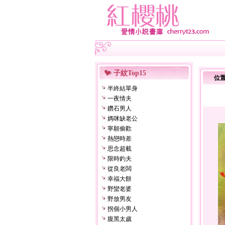
子紋Top15
位
半終結單身
一夜情夫
鑽石男人
媽咪缺老公
寧願偷歡
熱戀時差
思念超載
限時釣夫
從良老闆
幸福大餅
野蠻老婆
野放男友
拐個小男人
腹黑太歲