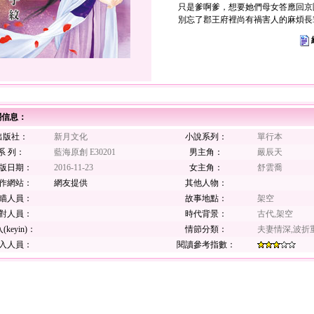
只是爹啊爹，想要她們母女答應回京
別忘了郡王府裡尚有禍害人的麻煩長
關信息：
出版社：
新月文化
小說系列：
單行本
系 列：
藍海原創 E30201
男主角：
嚴辰天
版日期：
2016-11-23
女主角：
舒雲喬
作網站：
網友提供
其他人物：
瞄人員：
故事地點：
架空
對人員：
時代背景：
古代,架空
(keyin)：
情節分類：
夫妻情深,波折
入人員：
閱讀參考指數：