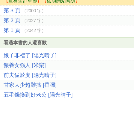
【
查看全部章節
】【
從頭開始閱讀
】
第 3 頁
（2000 字）
第 2 頁
（2027 字）
第 1 頁
（2042 字）
看過本書的人還喜歡
娘子非禮了 [陽光晴子]
餵養女強人 [米樂]
前夫猛於虎 [陽光晴子]
甘家大少超難搞 [香彌]
五毛錢換到好老公 [陽光晴子]