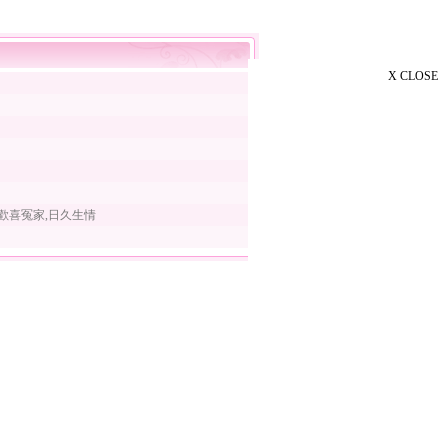
X CLOSE
,歡喜冤家,日久生情