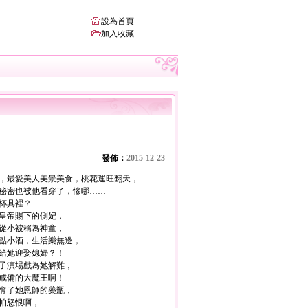
設為首頁
加入收藏
發佈：
2015-12-23
最愛美人美景美食，桃花運旺翻天，
秘密也被他看穿了，慘哪……
杯具裡？
皇帝賜下的側妃，
從小被稱為神童，
點小酒，生活樂無邊，
給她迎娶媳婦？！
子演場戲為她解難，
戒備的大魔王啊！
奪了她恩師的藥瓶，
帕怒恨啊，