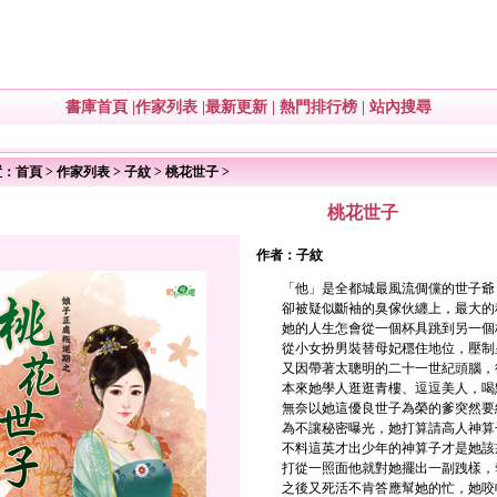
書庫首頁
|
作家列表
|
最新更新
|
熱門排行榜
|
站內搜尋
置：
首頁
>
作家列表
>
子紋
>
桃花世子
>
桃花世子
作者：
子紋
「他」是全都城最風流倜儻的世子爺，
卻被疑似斷袖的臭傢伙纏上，最大的
她的人生怎會從一個杯具跳到另一個
從小女扮男裝替母妃穩住地位，壓制
又因帶著太聰明的二十一世紀頭腦，
本來她學人逛逛青樓、逗逗美人，喝
無奈以她這優良世子為榮的爹突然要
為不讓秘密曝光，她打算請高人神算
不料這英才出少年的神算子才是她該
打從一照面他就對她擺出一副跩樣，
之後又死活不肯答應幫她的忙，她咬