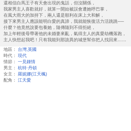
還相信白馬王子有天會出現的鬼話，但沒關係，
我家男主人喜歡就好，就算一開始被誤會遭她呼巴掌，
在風大雨大的加持下，兩人還是順利在床上大和解，
接下來男主人應該能明白愛的真諦，我就能恢復活力活跳跳──
什麼？他竟然說要包養她，隨傳隨到不得拒絕，
加上年輕後母帶著他的未婚妻來亂，氣得主人的真愛劫機落跑，
主人快想起我吧！只有我能到那詭異的城堡幫你把人找回來……
地區：
台灣,英國
時代：
現代
情節：
一見鍾情
男主：
杭特·丹頓
女主：
羅妮娜(江天楓)
配角：
江天愛