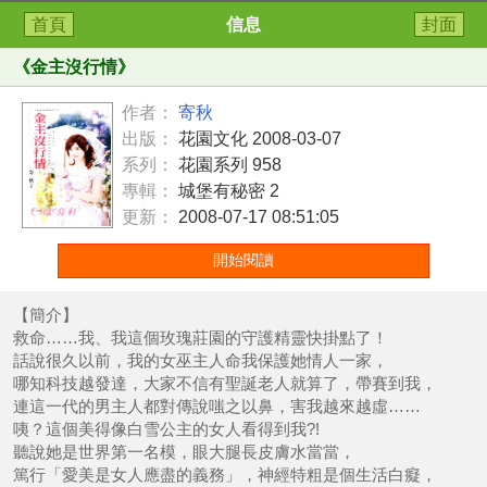
首頁
信息
封面
《
金主沒行情
》
作者：
寄秋
出版：
花園文化 2008-03-07
系列：
花園系列 958
專輯：
城堡有秘密 2
更新：
2008-07-17 08:51:05
開始閱讀
【簡介】
救命……我、我這個玫瑰莊園的守護精靈快掛點了！
話說很久以前，我的女巫主人命我保護她情人一家，
哪知科技越發達，大家不信有聖誕老人就算了，帶賽到我，
連這一代的男主人都對傳說嗤之以鼻，害我越來越虛……
咦？這個美得像白雪公主的女人看得到我?!
聽說她是世界第一名模，眼大腿長皮膚水當當，
篤行「愛美是女人應盡的義務」，神經特粗是個生活白癡，