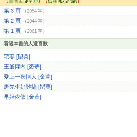
【
查看全部章節
】【
從頭開始閱讀
】
第 3 頁
（2054 字）
第 2 頁
（2044 字）
第 1 頁
（2061 字）
看過本書的人還喜歡
宅妻 [罌粟]
王爺懼內 [裘夢]
愛上一夜情人 [金萱]
唐先生好難搞 [罌粟]
早婚依依 [金萱]