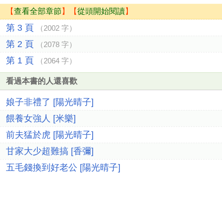
【
查看全部章節
】【
從頭開始閱讀
】
第 3 頁
（2002 字）
第 2 頁
（2078 字）
第 1 頁
（2064 字）
看過本書的人還喜歡
娘子非禮了 [陽光晴子]
餵養女強人 [米樂]
前夫猛於虎 [陽光晴子]
甘家大少超難搞 [香彌]
五毛錢換到好老公 [陽光晴子]