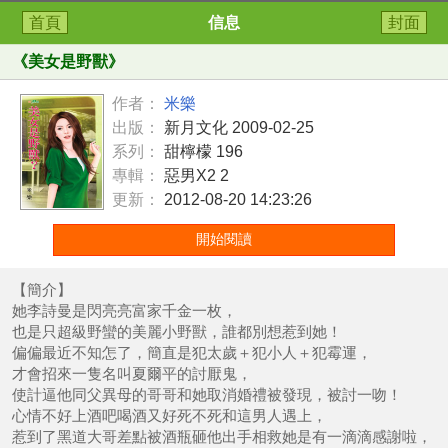
首頁
信息
封面
《
美女是野獸
》
作者：
米樂
出版：
新月文化 2009-02-25
系列：
甜檸檬 196
專輯：
惡男X2 2
更新：
2012-08-20 14:23:26
開始閱讀
【簡介】
她李詩曼是閃亮亮富家千金一枚，
也是只超級野蠻的美麗小野獸，誰都別想惹到她！
偏偏最近不知怎了，簡直是犯太歲＋犯小人＋犯霉運，
才會招來一隻名叫夏爾平的討厭鬼，
使計逼他同父異母的哥哥和她取消婚禮被發現，被討一吻！
心情不好上酒吧喝酒又好死不死和這男人遇上，
惹到了黑道大哥差點被酒瓶砸他出手相救她是有一滴滴感謝啦，