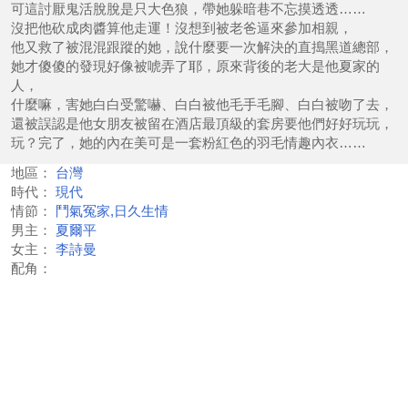
可這討厭鬼活脫脫是只大色狼，帶她躲暗巷不忘摸透透……
沒把他砍成肉醬算他走運！沒想到被老爸逼來參加相親，
他又救了被混混跟蹤的她，說什麼要一次解決的直搗黑道總部，
她才傻傻的發現好像被唬弄了耶，原來背後的老大是他夏家的
人，
什麼嘛，害她白白受驚嚇、白白被他毛手毛腳、白白被吻了去，
還被誤認是他女朋友被留在酒店最頂級的套房要他們好好玩玩，
玩？完了，她的內在美可是一套粉紅色的羽毛情趣內衣……
地區：
台灣
時代：
現代
情節：
鬥氣冤家,日久生情
男主：
夏爾平
女主：
李詩曼
配角：