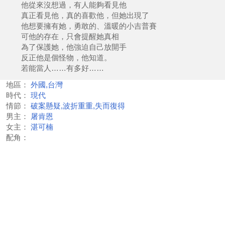
他從來沒想過，有人能夠看見他
真正看見他，真的喜歡他，但她出現了
他想要擁有她，勇敢的、溫暖的小吉普賽
可他的存在，只會提醒她真相
為了保護她，他強迫自己放開手
反正他是個怪物，他知道。
若能當人……有多好……
地區：
外國,台灣
時代：
現代
情節：
破案懸疑,波折重重,失而復得
男主：
屠肯恩
女主：
湛可楠
配角：