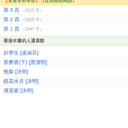
【
查看全部章節
】【
從頭開始閱讀
】
第 3 頁
（2115 字）
第 2 頁
（2025 字）
第 1 頁
（2047 字）
看過本書的人還喜歡
好學生 [凌淑芬]
荼蘼香(下) [黑潔明]
狍梟 [決明]
鏡花水月 [決明]
壞當家 [決明]