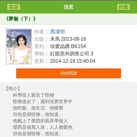
首頁
信息
封面
《
夢魅（下）
》
作者：
黑潔明
出版：
禾馬 2013-08-16
系列：
珍愛晶鑽 BK154
專輯：
紅眼意外調查公司 3
更新：
2014-12-18 15:40:04
開始閱讀
【簡介】
科學怪人製造了怪物
怪物逃走了，逃到現實世界中
他吃飯、他生活、他睡覺
但他是個怪物，他知道。
他戴上了傑西的面具學做人
傑西是個萬人迷，人人都愛他
但他是個怪物，他知道。