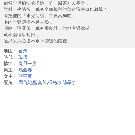
依然心情愉快的把她「釣」回家裡去疼愛，
豈料一夜過後，她完全賴掉對他負責這件事也就算了，
還把他的「未完待續」宣言當狗屁，
咻的一聲跑得不見人影，
哼哼，沒關係，她有張良計，他也有過牆梯，
就不信假以時日，
這只呆瓜魚還不乖乖游進他懷裡……
地區：
台灣
時代：
現代
情節：
春風一度
男主：
易倉睿
女主：
藍亭茵
配角：
周蓓妮,藍真茵,張光啟,陸學亨