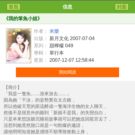
首頁
信息
封面
《
我的笨魚小姐
》
作者：
米樂
出版：
新月文化 2007-07-04
系列：
甜檸檬 049
專輯：
單行本
更新：
2007-12-07 12:58:44
開始閱讀
【簡介】
「我是一隻魚……游來游去……」
因為她「干泳」的姿勢實在太古錐，
所以他破天荒的跟這醉成一隻海洋生物的女人聊天，
然後不是很意外的聽到「新娘不是我」的失戀自白，
只是本來想說聽完睡前故事就可以把她送回龍宮去了，
沒想到她竟然脫口就是一句勁爆的邀請，
讓他明明知道她是感情不順導致衝動上身，