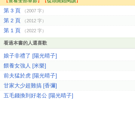
【
查看全部章節
】【
從頭開始閱讀
】
第 3 頁
（2007 字）
第 2 頁
（2012 字）
第 1 頁
（2022 字）
看過本書的人還喜歡
娘子非禮了 [陽光晴子]
餵養女強人 [米樂]
前夫猛於虎 [陽光晴子]
甘家大少超難搞 [香彌]
五毛錢換到好老公 [陽光晴子]