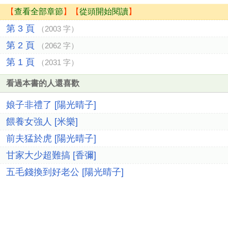
【
查看全部章節
】【
從頭開始閱讀
】
第 3 頁
（2003 字）
第 2 頁
（2062 字）
第 1 頁
（2031 字）
看過本書的人還喜歡
娘子非禮了 [陽光晴子]
餵養女強人 [米樂]
前夫猛於虎 [陽光晴子]
甘家大少超難搞 [香彌]
五毛錢換到好老公 [陽光晴子]