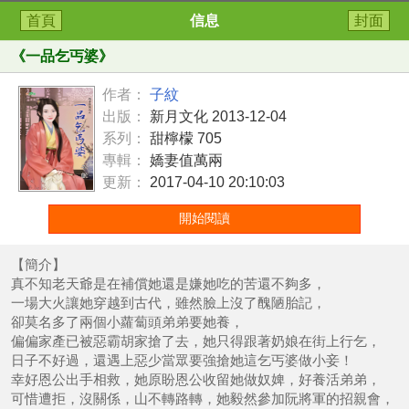
首頁
信息
封面
《
一品乞丐婆
》
作者：
子紋
出版：
新月文化 2013-12-04
系列：
甜檸檬 705
專輯：
嬌妻值萬兩
更新：
2017-04-10 20:10:03
開始閱讀
【簡介】
真不知老天爺是在補償她還是嫌她吃的苦還不夠多，
一場大火讓她穿越到古代，雖然臉上沒了醜陋胎記，
卻莫名多了兩個小蘿蔔頭弟弟要她養，
偏偏家產已被惡霸胡家搶了去，她只得跟著奶娘在街上行乞，
日子不好過，還遇上惡少當眾要強搶她這乞丐婆做小妾！
幸好恩公出手相救，她原盼恩公收留她做奴婢，好養活弟弟，
可惜遭拒，沒關係，山不轉路轉，她毅然參加阮將軍的招親會，