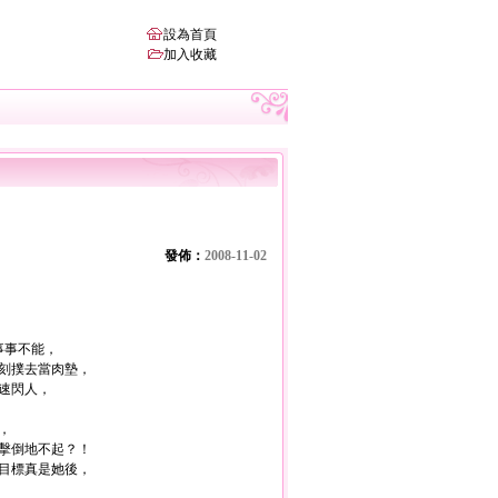
設為首頁
加入收藏
發佈：
2008-11-02
事事不能，
刻撲去當肉墊，
速閃人，
，
擊倒地不起？！
目標真是她後，