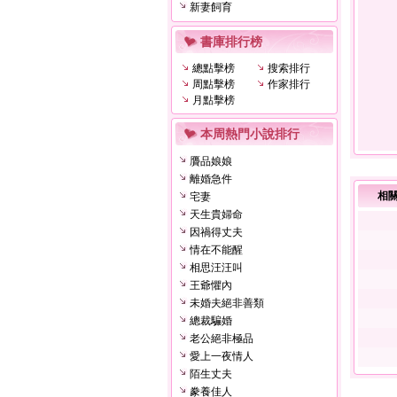
新妻飼育
書庫排行榜
總點擊榜
搜索排行
周點擊榜
作家排行
月點擊榜
本周熱門小說排行
贗品娘娘
離婚急件
相
宅妻
天生貴婦命
因禍得丈夫
情在不能醒
相思汪汪叫
王爺懼內
未婚夫絕非善類
總裁騙婚
老公絕非極品
愛上一夜情人
陌生丈夫
豢養佳人