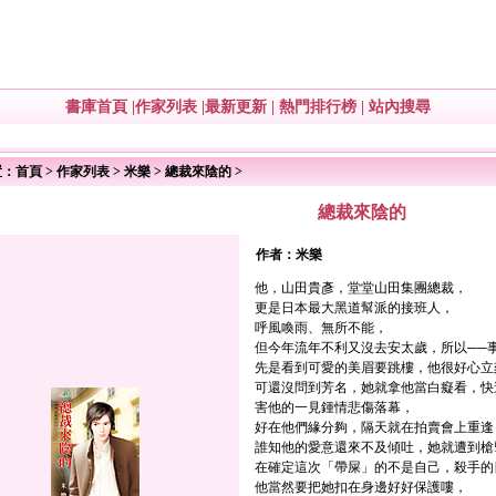
書庫首頁
|
作家列表
|
最新更新
|
熱門排行榜
|
站內搜尋
置：
首頁
>
作家列表
>
米樂
>
總裁來陰的
>
總裁來陰的
作者：
米樂
他，山田貴彥，堂堂山田集團總裁，
更是日本最大黑道幫派的接班人，
呼風喚雨、無所不能，
但今年流年不利又沒去安太歲，所以──
先是看到可愛的美眉要跳樓，他很好心立
可還沒問到芳名，她就拿他當白癡看，快
害他的一見鍾情悲傷落幕，
好在他們緣分夠，隔天就在拍賣會上重逢
誰知他的愛意還來不及傾吐，她就遭到槍
在確定這次「帶屎」的不是自己，殺手的
他當然要把她扣在身邊好好保護嘍，