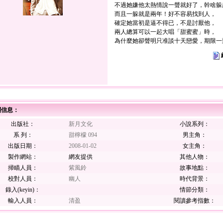
不過她嫌他太熱情說一聲就好了，幹啥躲
而且一躲就是兩年！好不容易找到人，
確定她當初是逼不得已，不是討厭他，
兩人總算可以一起大唱「甜蜜蜜」時，
為什麼她卻聲明只准談十天戀愛，期限一
關信息：
出版社：
新月文化
小說系列：
系 列：
甜檸檬 094
男主角：
出版日期：
2008-01-02
女主角：
製作網站：
網友提供
其他人物：
掃瞄人員：
紫風鈴
故事地點：
校對人員：
幽人
時代背景：
錄入(keyin)：
情節分類：
輸入人員：
清盈
閱讀參考指數：