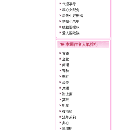
代理孕母
壞心女配角
唐先生好難搞
誘拐小老婆
總裁耍曖昧
愛人耍陰謀
本周作者人氣排行
古靈
金萱
簡瓔
寄秋
季葒
裘夢
席絹
謝上薰
莫辰
明星
樓雨晴
淺草茉莉
典心
黑潔明