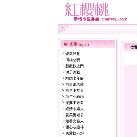
米樂Top15
位
總裁酷爸
清純惡妻
新歡找上門
獅子總裁
離婚七年癢
前夫來求愛
福星下堂妻
萬年小乖乖
老婆不敬業
絕情未婚夫
花美男老公
餵養女強人
甜心栽跟斗
舊愛找麻煩