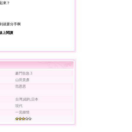
起來？
到就要分手啊
線上閱讀
豪門告急 3
山田貴彥
范恩恩
台灣,紐約,日本
現代
一見鍾情