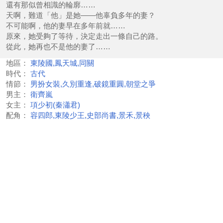
還有那似曾相識的輪廓……
天啊，難道「他」是她——他辜負多年的妻？
不可能啊，他的妻早在多年前就……
原來，她受夠了等待，決定走出一條自己的路。
從此，她再也不是他的妻了……
地區：
東陵國,鳳天城,同關
時代：
古代
情節：
男扮女裝,久別重逢,破鏡重圓,朝堂之爭
男主：
衛齊嵐
女主：
項少初(秦瀟君)
配角：
容四郎,東陵少王,史部尚書,景禾,景秧