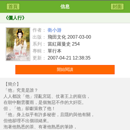
首頁
信息
封面
《
儷人行
》
作者：
衛小游
出版：
飛田文化 2007-03-00
系列：
當紅羅曼史 254
專輯：
單行本
更新：
2007-04-21 12:38:35
開始閱讀
【簡介】
「他」究竟是誰？
人人都說「他」淫亂宮廷、仗著王上的寵信，
在朝中翻雲覆雨，是個無惡不作的大奸臣。
但，「他」卻獻策救了他！
「他」身上似乎有許多秘密，且隱約與他有關，
但他卻理不出個頭緒來。
泡著他熟悉的茶、有著他熟悉的筆跡，