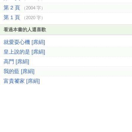
第 2 頁
（2004 字）
第 1 頁
（2020 字）
看過本書的人還喜歡
就愛耍心機 [席絹]
皇上說的是 [席絹]
高門 [席絹]
我的藍 [席絹]
富貴饕家 [席絹]