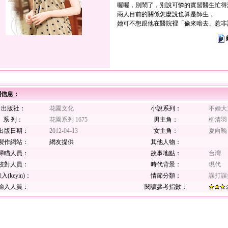
喔喔，別鬧了，別說可憐的實習醫生忙得
兩人目前的關係怎麼說也算是師生，
她可不想跟他在醫院裡「偷來暗去」惹非
關信息：
出版社：
花園文化
小說系列：
不婚大
系 列：
花園系列 1675
男主角：
柳清羽
出版日期：
2012-04-13
女主角：
夏向晚
製作網站：
網友提供
其他人物：
掃瞄人員：
故事地點：
台灣
校對人員：
時代背景：
現代
入(keyin)：
情節分類：
誤打誤
輸入人員：
閱讀參考指數：