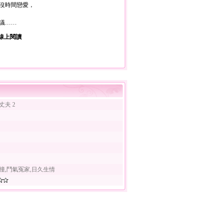
沒時間戀愛，
議……
線上閱讀
丈夫 2
撞,鬥氣冤家,日久生情