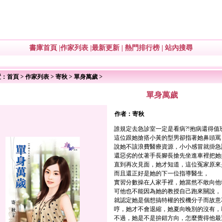
書庫首頁
|
作家列表
|
最新更新
|
熱門排行榜
|
站內搜尋
置：
首頁
>
作家列表
>
寄秋
>
單身萬歲
>
單身萬歲
作者：
寄秋
誰規定去急診室一定是看病?!抱病還得值
這位跟她搶搭小黃的型男卻指著她鼻頭罵
說她不該浪費醫療資源，小小感冒就掛急
還惡劣的仗著手長腳長搶先坐進車裡把她
直到再次見面，她才知道，這位冤家原來
而且還正好是她的下一位指導醫生，
實習分數操在人家手裡，她當然不敢向他
可他也不能因為她的教授自己跑來關說，
就認定她是個想搞特權的投機分子而故意
哼，她才不會退縮，她夏向晚別的沒有，
不過，她是不是拚錯方向，怎麼覺得他最