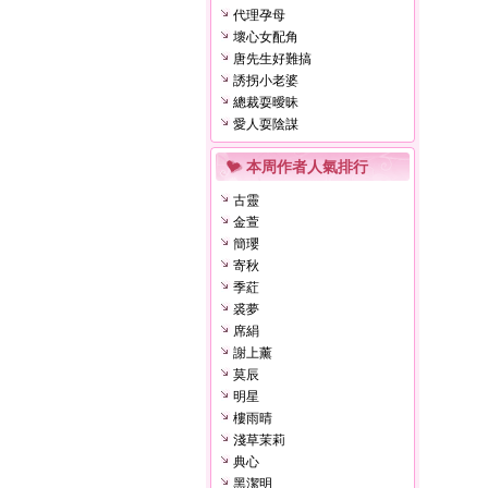
代理孕母
壞心女配角
唐先生好難搞
誘拐小老婆
總裁耍曖昧
愛人耍陰謀
本周作者人氣排行
古靈
金萱
簡瓔
寄秋
季葒
裘夢
席絹
謝上薰
莫辰
明星
樓雨晴
淺草茉莉
典心
黑潔明