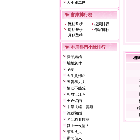
大小姐二世
書庫排行榜
總點擊榜
搜索排行
周點擊榜
作家排行
月點擊榜
本周熱門小說排行
贗品娘娘
相
離婚急件
宅妻
天生貴婦命
因禍得丈夫
情在不能醒
相思汪汪叫
王爺懼內
未婚夫絕非善類
錄
總裁騙婚
老公絕非極品
愛上一夜情人
陌生丈夫
豢養佳人