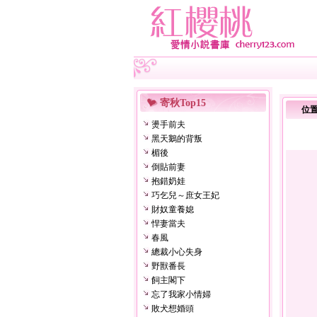
寄秋Top15
位
燙手前夫
黑天鵝的背叛
楣後
倒貼前妻
抱錯奶娃
巧乞兒～庶女王妃
財奴童養媳
悍妻當夫
春風
總裁小心失身
野獸番長
飼主閣下
忘了我家小情婦
敗犬想婚頭