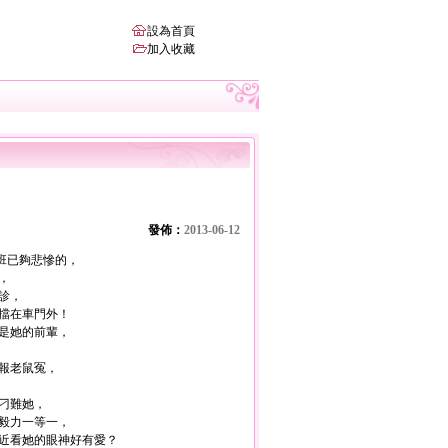
設為首頁
加入收藏
發佈：
2013-06-12
班已夠悲慘的，
，
診，
擋在車門外！
是她的前輩，
報老鼠冤，
刁難她，
毅力一等一，
近看她的眼神好有愛？