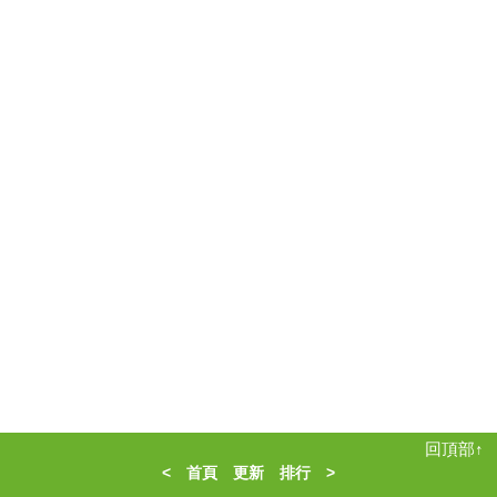
回頂部↑
<
首頁
更新
排行
>