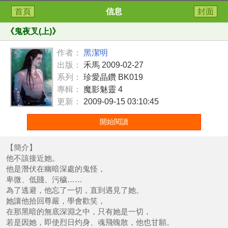
首頁
信息
封面
《
鬼夜叉(上)
》
作者：
黑潔明
出版：
禾馬 2009-02-27
系列：
珍愛晶鑽 BK019
專輯：
魔影魅靈 4
更新：
2009-09-15 03:10:45
開始閱讀
【簡介】
他不該接近她。
他是潛伏在幽暗深處的鬼怪，
卑微、低賤、污穢……
為了逃避，他忘了一切，直到遇見了她。
她讓他拾回尊嚴，學會歡笑，
在那黑暗的無底深淵之中，只有她是一切，
若是因她，即使烈日灼身、魂飛魄散，他也甘願。