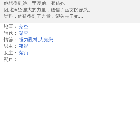
他想得到她、守護她、獨佔她，
因此渴望強大的力量，聽信了巫女的蠱惑。
豈料，他雖得到了力量，卻失去了她…
地區：
架空
時代：
架空
情節：
怪力亂神,人鬼戀
男主：
夜影
女主：
紫荊
配角：