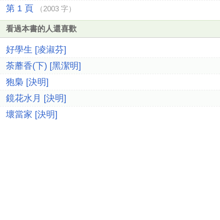
第 1 頁
（2003 字）
看過本書的人還喜歡
好學生 [凌淑芬]
荼蘼香(下) [黑潔明]
狍梟 [決明]
鏡花水月 [決明]
壞當家 [決明]