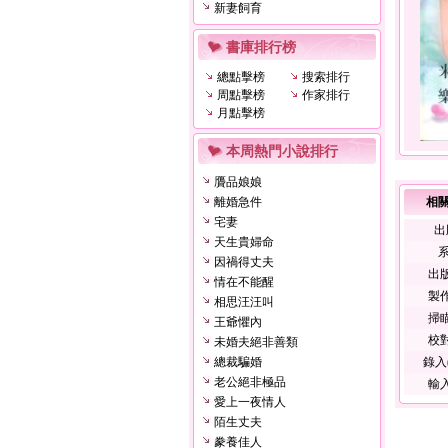
新妻飼育
書庫排行榜
總點擊榜
搜索排行
周點擊榜
作家排行
月點擊榜
本周熱門小說排行
贗品娘娘
離婚急件
相
宅妻
出
天生貴婦命
系
因禍得丈夫
出
情在不能醒
製
相思汪汪叫
掃
王爺懼內
校
未婚夫絕非善類
總裁騙婚
錄入(
老公絕非極品
輸
愛上一夜情人
陌生丈夫
豢養佳人