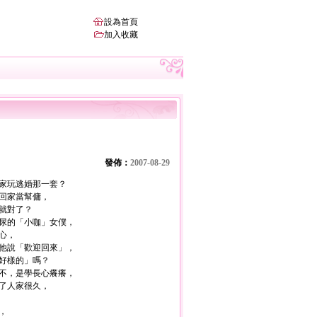
設為首頁
加入收藏
發佈：
2007-08-29
家玩逃婚那一套？
回家當幫傭，
就對了？
尿的「小咖」女僕，
心，
他說「歡迎回來」，
好樣的」嗎？
不，是學長心癢癢，
了人家很久，
，