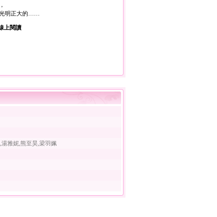
，
光明正大的……
線上閱讀
,湯雅妮,熊至昊,梁羽姵