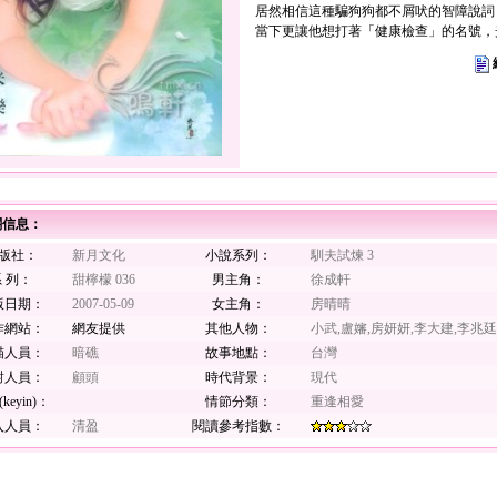
居然相信這種騙狗狗都不屑吠的智障說詞
當下更讓他想打著「健康檢查」的名號，
關信息：
版社：
新月文化
小說系列：
馴夫試煉 3
 列：
甜檸檬 036
男主角：
徐成軒
版日期：
2007-05-09
女主角：
房晴晴
作網站：
網友提供
其他人物：
小武,盧嬸,房妍妍,李大建,李兆廷
瞄人員：
暗礁
故事地點：
台灣
對人員：
顧頭
時代背景：
現代
keyin)：
情節分類：
重逢相愛
入人員：
清盈
閱讀參考指數：