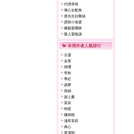
代理孕母
壞心女配角
唐先生好難搞
誘拐小老婆
總裁耍曖昧
愛人耍陰謀
本周作者人氣排行
古靈
金萱
簡瓔
寄秋
季葒
裘夢
席絹
謝上薰
莫辰
明星
樓雨晴
淺草茉莉
典心
黑潔明