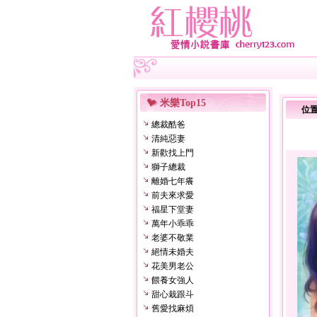
米樂Top15
位
總裁酷爸
清純惡妻
新歡找上門
獅子總裁
離婚七年癢
前夫來求愛
福星下堂妻
萬年小乖乖
老婆不敬業
絕情未婚夫
花美男老公
餵養女強人
甜心栽跟斗
舊愛找麻煩