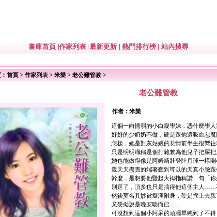
書庫首頁
|
作家列表
|
最新更新
|
熱門排行榜
|
站內搜尋
置：
首頁
>
作家列表
>
米樂
>
老公難管教
>
老公難管教
作者：
米樂
這個一向懦弱的小白癡學妹，憑什麼學人
好好的少奶奶不做，硬是跟他這吸血惡魔
怎樣，她是對灰姑娘的悲情前半生很嚮往
只是明明職稱是個打雜兼為他兒子把屎把
她也能做得像是阿姆斯壯登陸月球一樣開
還天天盡責的端著蠢到可以的天真小臉跟
幹麼，是想要他豎起大拇指稱讚一句「你
別逗了，頂多也只是搞得他這個主人……
然後莫名其妙被癡漢附身，硬是撲上去親
又硬拗說是晚安吻而已……
可沒想到這個小阿呆的頭腦單純到了不得