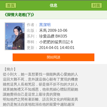
首頁
信息
封面
《
深情大老粗(下)
》
作者：
黑潔明
出版：
禾馬 2009-10-06
系列：
珍愛晶鑽 BK035
專輯：
小肥肥的猛男日記 6
更新：
2014-04-01 14:40:01
開始閱讀
【簡介】
從小到大，她一直想要找一個能夠真心愛她的人
這回大難不死，意外讓這個心願有了實現的機會
雖然這男人長相兇惡，卻是個不折不扣的大好人
就算她無禮又不知感恩，他依然細心體貼照顧她
讓她覺得自己是這世上最珍貴的寶物
明知他們之間有著距離、語言與文化的明顯差異
她仍是無法自拔地耽溺在他的寵愛中越陷越深