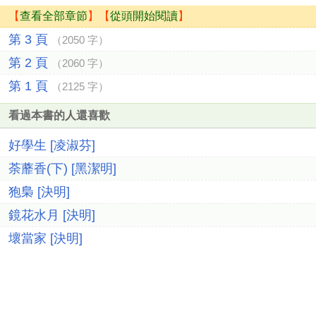
【
查看全部章節
】【
從頭開始閱讀
】
第 3 頁
（2050 字）
第 2 頁
（2060 字）
第 1 頁
（2125 字）
看過本書的人還喜歡
好學生 [凌淑芬]
荼蘼香(下) [黑潔明]
狍梟 [決明]
鏡花水月 [決明]
壞當家 [決明]