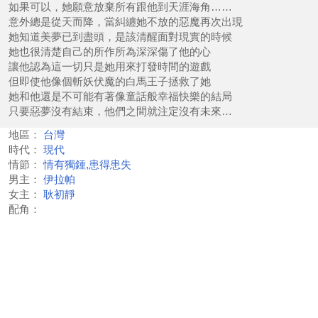
如果可以，她願意放棄所有跟他到天涯海角……
意外總是從天而降，當糾纏她不放的惡魔再次出現
她知道美夢已到盡頭，是該清醒面對現實的時候
她也很清楚自己的所作所為深深傷了他的心
讓他認為這一切只是她用來打發時間的遊戲
但即使他像個斬妖伏魔的白馬王子拯救了她
她和他還是不可能有著像童話般幸福快樂的結局
只要惡夢沒有結束，他們之間就注定沒有未來…
地區：
台灣
時代：
現代
情節：
情有獨鍾,患得患失
男主：
伊拉帕
女主：
耿初靜
配角：