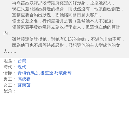
再靠當她奴隸那段時期所奠定的好形象，拉攏她家人，
現在只差能回她身邊的機會，而既然沒有，他就自己創造，
宣稱重要合約出狀況，拐她陪同赴日見大客戶，
假出公差之名，行預度蜜月之實（雖然她本人不知道），
儘管東窗事發她氣得立刻收行李走人，但這也在他的算計
內，
雖然接連使計拐她，對她有0.1%的抱歉，不過他非做不可，
因為他再也不想等待或忍耐，只想讓他的主人變成他的女
人……
地區：
台灣
時代：
現代
情節：
青梅竹馬,別後重逢,巧取豪奪
男主：
高成睿
女主：
蘇漢茵
配角：