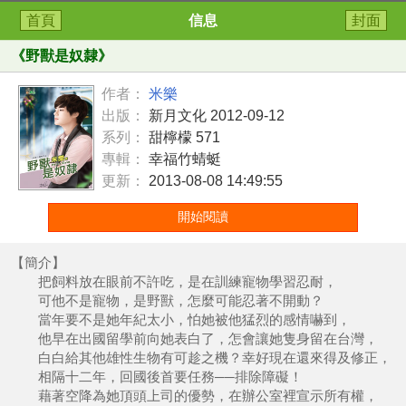
首頁
信息
封面
《
野獸是奴隸
》
作者：
米樂
出版：
新月文化 2012-09-12
系列：
甜檸檬 571
專輯：
幸福竹蜻蜓
更新：
2013-08-08 14:49:55
開始閱讀
【簡介】
把飼料放在眼前不許吃，是在訓練寵物學習忍耐，
可他不是寵物，是野獸，怎麼可能忍著不開動？
當年要不是她年紀太小，怕她被他猛烈的感情嚇到，
他早在出國留學前向她表白了，怎會讓她隻身留在台灣，
白白給其他雄性生物有可趁之機？幸好現在還來得及修正，
相隔十二年，回國後首要任務──排除障礙！
藉著空降為她頂頭上司的優勢，在辦公室裡宣示所有權，