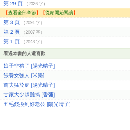
第 29 頁
（2036 字）
【
查看全部章節
】【
從頭開始閱讀
】
第 3 頁
（2091 字）
第 2 頁
（2007 字）
第 1 頁
（2043 字）
看過本書的人還喜歡
娘子非禮了 [陽光晴子]
餵養女強人 [米樂]
前夫猛於虎 [陽光晴子]
甘家大少超難搞 [香彌]
五毛錢換到好老公 [陽光晴子]